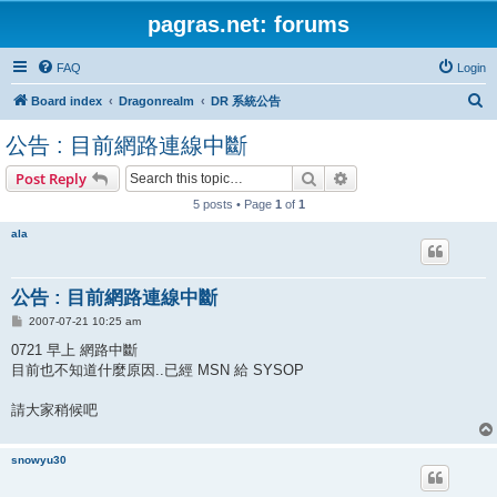
pagras.net: forums
FAQ
Login
S
Board index
Dragonrealm
DR 系統公告
e
公告 : 目前網路連線中斷
a
Search
Advanced search
Post Reply
r
5 posts • Page
1
of
1
c
h
ala
公告 : 目前網路連線中斷
P
2007-07-21 10:25 am
o
s
0721 早上 網路中斷
t
目前也不知道什麼原因..已經 MSN 給 SYSOP
請大家稍候吧
snowyu30