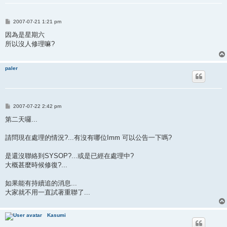
P
2007-07-21 1:21 pm
o
s
因為是星期六
t
所以沒人修理嘛?
paler
P
2007-07-22 2:42 pm
o
s
第二天囉...
t
請問現在處理的情況?...有沒有哪位Imm 可以公告一下嗎?
是還沒聯絡到SYSOP?...或是已經在處理中?
大概甚麼時候修復?...
如果能有持續追的消息...
大家就不用一直試著重聯了...
Kasumi