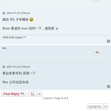
P
2007-07-22 3:58 pm
o
s
聽說 W1 才有機會
t
Biser 重連到 msn 我們一下.. 感恩喔 :p
VIVA VIVA Jodeci ^^
ala
P
2007-07-22 5:58 pm
o
s
看起來要等到 星期一了
t
Rex 公司也是休假..
Post Reply
5 posts • Page
1
of
1
Jump to