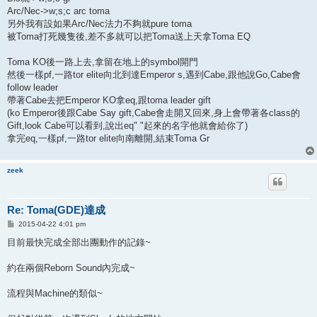
Arc/Nec->w;s;c arc toma
另外我有設如果Arc/Nec法力不夠就pure toma
被Toma打死幾隻後,差不多就可以把Toma送上天拿Toma EQ
Toma KO後一路上去,拿留在地上的symbol開門
然後一樣pf,一路tor elite向北到達Emperor s,遇到Cabe,跟他說Go,Cabe會
follow leader
帶著Cabe去把Emperor KO拿eq,跟toma leader gift
(ko Emperor後跟Cabe Say gift,Cabe會走開又回來,身上會帶著各class的
Gift,look Cabe可以看到,說出eq" "起來的名字他就會給你了)
拿完eq,一樣pf,一路tor elite向南離開,結束Toma Gr
zeek
Re: Toma(GDE)達成
P
2015-04-22 4:01 pm
o
s
目前最快完成全部出團動作的記錄~
t
約在兩個Reborn Sound內完成~
流程與Machine的類似~