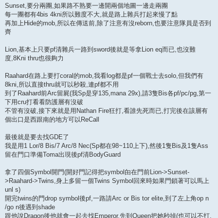
Sunset,要分兩團,如果路不熟要一邊開兩個地圖一邊走兩團
每一團都有4bis 4kni所以難度不大,就是路上雜兵打起來慢了點
再加上Hide的mob,所以在傳送前,除了注意有沒reborn,也要注意隊員是否到
齊
Lion,基本上只要pf清雜兵一路到sword後就是等拿Lion eq而已,也沒難
度,8Kni thru也很夠力
Raahard在路上要打coral的mob,我看log都是pf一個戰士去solo,但我們有
8kni,所以直接thru就可以秒殺,連pf都不用
到了Raahard前Arc留屍(我Sp是穿135,mana 29x),請3隻Bis各pf/pc/pg,第一
下用cru打看看防護層有沒破
不管有沒破,接下來就是用Nathan Fire狂打,看誰先死而已,打完後在該層有
個出口是西跟南的地方可以ReCall
最後就是要去找GDE了
我是用1 Lor/8 Bis/7 Arc/8 Nec(Sp都在98~110上下),然後1隻Bis及1隻Ass
留在門口準備Toma出現後pf清BodyGuard
拿了四個Symbol開門(開好門記得把symbol甶在門前Lion->Sunset-
>Raahard->Twins,身上多留一個Twins Symbol回來時如果門鎖著可以馬上
unl s)
開完twins的門drop symbol後pf,一路請Arc or Bis tor elite,到了左上角op n
/go n後遇到shade
跟他說Dragon後他就會一起去找Emperor,先到Queen把她秒掉(也可以不打,