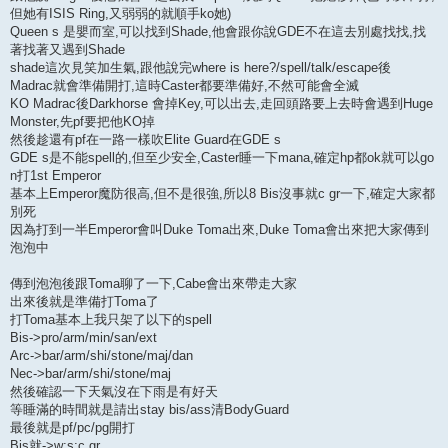
但她有ISIS Ring,又弱弱的就順手ko她)
Queen s 是嬰而室,可以找到Shade,他會跟你說GDE不在這去別處找找,找
著找著又遇到Shade
shade這次見笑加生氣,跟他說完where is here?/spell/talk/escape後
Madrac就會準備開打,這時Caster都要準備好,不然可能會全滅
KO Madrac後Darkhorse 會掉Key,可以出去,走回頭路要上去時會遇到Huge
Monster,先pf要把他KO掉
然後趁還有pf在一路一樣吹Elite Guard在GDE s
GDE s是不能spell的,但至少安全,Caster睡一下mana,確定hp都ok就可以go
n打1st Emperor
基本上Emperor魔防很高,但不是很強,所以8 Bis沒事就c gr一下,確定大家都
別死
因為打到一半Emperor會叫Duke Toma出來,Duke Toma會出來把大家傳到
泡泡中
傳到泡泡後跟Toma聊了一下,Cabe會出來帶走大家
出來後就是準備打Toma了
打Toma基本上我只架了以下的spell
Bis->pro/arm/min/san/ext
Arc->bar/arm/shi/stone/maj/dan
Nec->bar/arm/shi/stone/maj
然後確認一下天氣沒在下雨是有好天
等睡滿的時間就是請出stay bis/ass清BodyGuard
最後就是pf/pc/pg開打
Bis就->w;s;c gr