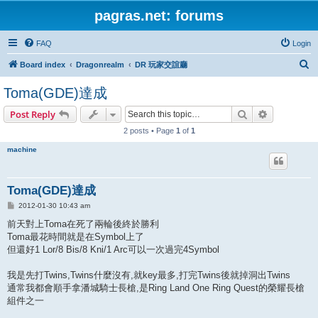
pagras.net: forums
FAQ
Login
S
Board index
Dragonrealm
DR 玩家交誼廳
e
Toma(GDE)達成
a
Search
Advanced s
Post Reply
r
2 posts • Page
1
of
1
c
h
machine
Toma(GDE)達成
P
2012-01-30 10:43 am
o
s
前天對上Toma在死了兩輪後終於勝利
t
Toma最花時間就是在Symbol上了
但還好1 Lor/8 Bis/8 Kni/1 Arc可以一次過完4Symbol
我是先打Twins,Twins什麼沒有,就key最多,打完Twins後就掉洞出Twins
通常我都會順手拿潘城騎士長槍,是Ring Land One Ring Quest的榮耀長槍
組件之一