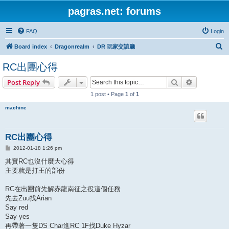
pagras.net: forums
FAQ
Login
S
Board index
Dragonrealm
DR 玩家交誼廳
e
RC出團心得
a
Search
Advanced s
Post Reply
r
1 post • Page
1
of
1
c
h
machine
RC出團心得
P
2012-01-18 1:26 pm
o
s
其實RC也沒什麼大心得
t
主要就是打王的部份
RC在出團前先解赤龍南征之役這個任務
先去Zuu找Arian
Say red
Say yes
再帶著一隻DS Char進RC 1F找Duke Hyzar