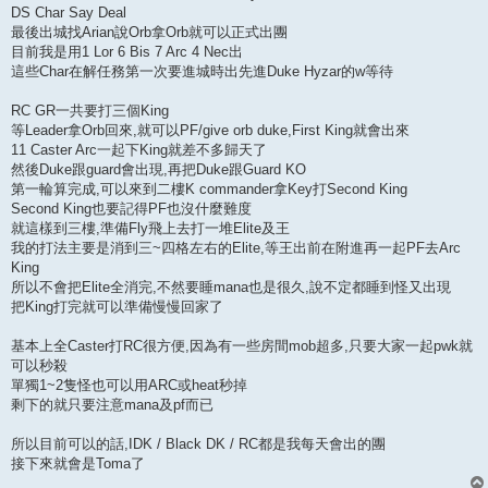
DS Char Say Deal
最後出城找Arian說Orb拿Orb就可以正式出團
目前我是用1 Lor 6 Bis 7 Arc 4 Nec出
這些Char在解任務第一次要進城時出先進Duke Hyzar的w等待
RC GR一共要打三個King
等Leader拿Orb回來,就可以PF/give orb duke,First King就會出來
11 Caster Arc一起下King就差不多歸天了
然後Duke跟guard會出現,再把Duke跟Guard KO
第一輪算完成,可以來到二樓K commander拿Key打Second King
Second King也要記得PF也沒什麼難度
就這樣到三樓,準備Fly飛上去打一堆Elite及王
我的打法主要是消到三~四格左右的Elite,等王出前在附進再一起PF去Arc
King
所以不會把Elite全消完,不然要睡mana也是很久,說不定都睡到怪又出現
把King打完就可以準備慢慢回家了
基本上全Caster打RC很方便,因為有一些房間mob超多,只要大家一起pwk就
可以秒殺
單獨1~2隻怪也可以用ARC或heat秒掉
剩下的就只要注意mana及pf而已
所以目前可以的話,IDK / Black DK / RC都是我每天會出的團
接下來就會是Toma了