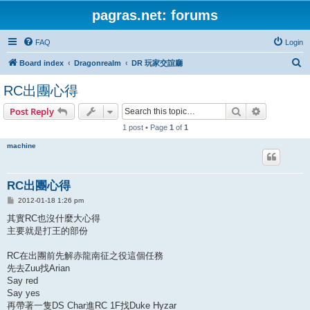
pagras.net: forums
FAQ
Login
S
Board index
Dragonrealm
DR 玩家交誼廳
e
RC出團心得
a
Search
Advanced s
Post Reply
r
1 post • Page
1
of
1
c
h
machine
RC出團心得
P
2012-01-18 1:26 pm
o
s
其實RC也沒什麼大心得
t
主要就是打王的部份
RC在出團前先解赤龍南征之役這個任務
先去Zuu找Arian
Say red
Say yes
再帶著一隻DS Char進RC 1F找Duke Hyzar