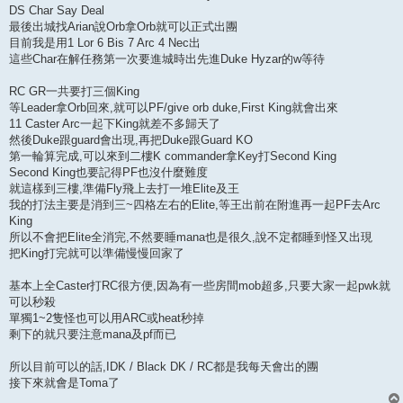
DS Char Say Deal
最後出城找Arian說Orb拿Orb就可以正式出團
目前我是用1 Lor 6 Bis 7 Arc 4 Nec出
這些Char在解任務第一次要進城時出先進Duke Hyzar的w等待
RC GR一共要打三個King
等Leader拿Orb回來,就可以PF/give orb duke,First King就會出來
11 Caster Arc一起下King就差不多歸天了
然後Duke跟guard會出現,再把Duke跟Guard KO
第一輪算完成,可以來到二樓K commander拿Key打Second King
Second King也要記得PF也沒什麼難度
就這樣到三樓,準備Fly飛上去打一堆Elite及王
我的打法主要是消到三~四格左右的Elite,等王出前在附進再一起PF去Arc
King
所以不會把Elite全消完,不然要睡mana也是很久,說不定都睡到怪又出現
把King打完就可以準備慢慢回家了
基本上全Caster打RC很方便,因為有一些房間mob超多,只要大家一起pwk就
可以秒殺
單獨1~2隻怪也可以用ARC或heat秒掉
剩下的就只要注意mana及pf而已
所以目前可以的話,IDK / Black DK / RC都是我每天會出的團
接下來就會是Toma了