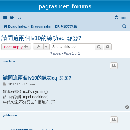
pagras.net: forums
FAQ
Login
S
Board index
Dragonrealm
DR 玩家交誼廳
e
請問這兩個lv10的練功eq @@?
a
Search
Advanced s
Post Reply
r
7 posts • Page
1
of
1
c
h
machine
請問這兩個lv10的練功eq @@?
P
2011-11-18 9:16 am
o
s
貓眼石戒指 (cat's-eye ring)
t
蛋白石項鍊 (opal necklace)
年代久遠,不知要去什麼地方打?
goldmoon