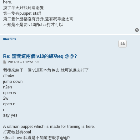
here.
摸了半天只找到這兩隻
第一隻有puppet staff
第二隻什麼都沒有@@,還有我等級太高
不知是不是要lv10的char打才可以
machine
Re: 請問這兩個lv10的練功eq @@?
P
2011-11-21 12:51 pm
o
s
我後來練了一個lv10基本角色去,就可以進去打了
t
/2n4w
jump down
n2en
open w
2w
open n
n
say yes
A ratman puppet which is made for training is here.
打死牠就有opal
但cat's-eye我還是不知道怎麼拿@@?