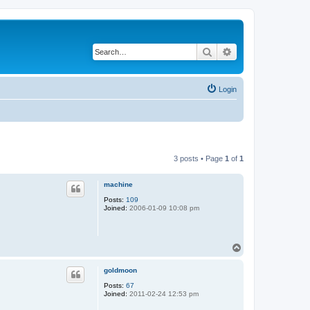
Search
Advanced search
Login
3 posts • Page
1
of
1
machine
Posts:
109
Joined:
2006-01-09 10:08 pm
T
o
p
goldmoon
Posts:
67
Joined:
2011-02-24 12:53 pm