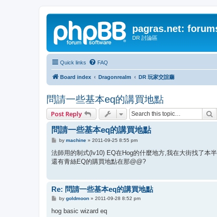
pagras.net: forum
DR 討論區
Quick links
FAQ
Board index
Dragonrealm
DR 玩家交誼廳
問請一些基本eq的講買地點
S
Post Reply
問請一些基本eq的講買地點
P
by
machine
»
2011-09-25 8:55 pm
o
s
法師用的制式(lv10) EQ在Hog的什麼地方,我在大街找了
t
還有青絲EQ的購買地點在那@@?
Re: 問請一些基本eq的講買地點
P
by
goldmoon
»
2011-09-28 8:52 pm
o
s
hog basic wizard eq
t