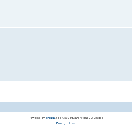
Powered by
phpBB
® Forum Software © phpBB Limited
Privacy
|
Terms