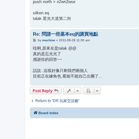
push north > n2wn2wse
silken eq
talak 星光大道第二街
Re: 問請一些基本eq的講買地點
P
by
machine
»
2011-09-29 11:06 am
o
s
哇咧,原來在是talak @@
t
真的是忘光光了
感謝你的回答~~
話說..這樣好像只剩我們兩個人
目前正在練角色,看能不能自己出團了...
Post Reply
Return to “DR 玩家交誼廳”
Board index