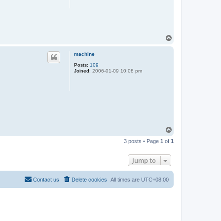
T
o
p
machine
Posts:
109
Joined:
2006-01-09 10:08 pm
T
o
3 posts • Page
1
of
1
p
Jump to
Contact us
Delete cookies
All times are
UTC+08:00