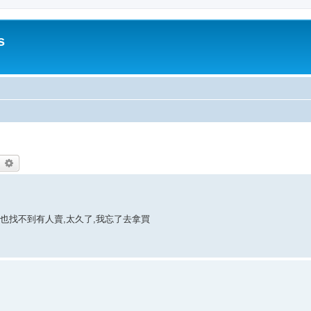
s
earch
Advanced search
本半也找不到有人賣,太久了,我忘了去拿買