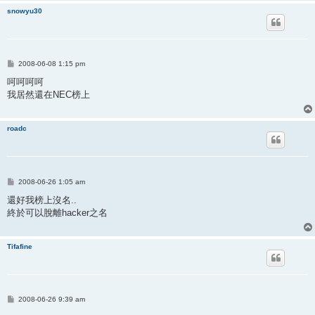
snowyu30
P
2008-06-08 1:15 pm
o
s
呵呵呵呵
t
我居然還在NEC榜上
roadc
P
2008-06-26 1:05 am
o
s
還好我榜上沒名..
t
終於可以脫離hacker之名
Tifafine
P
2008-06-26 9:39 am
o