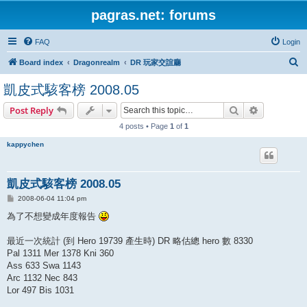
pagras.net: forums
FAQ
Login
S
Board index
Dragonrealm
DR 玩家交誼廳
e
凱皮式駭客榜 2008.05
a
Search
Advanced s
Post Reply
r
4 posts • Page
1
of
1
c
h
kappychen
凱皮式駭客榜 2008.05
P
2008-06-04 11:04 pm
o
s
為了不想變成年度報告
t
最近一次統計 (到 Hero 19739 產生時) DR 略估總 hero 數 8330
Pal 1311 Mer 1378 Kni 360
Ass 633 Swa 1143
Arc 1132 Nec 843
Lor 497 Bis 1031