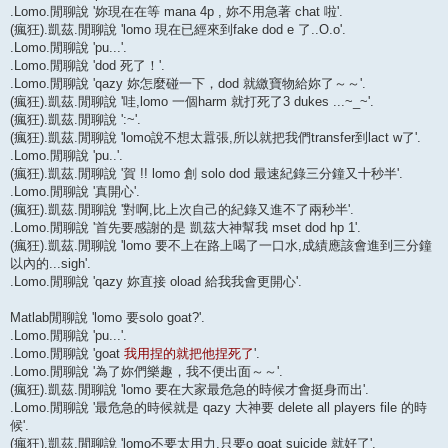
.Lomo.閒聊說 '妳現在在等 mana 4p , 妳不用急著 chat 啦'.
(瘋狂).凱茲.閒聊說 'lomo 現在已經來到fake dod e 了..O.o'.
.Lomo.閒聊說 'pu...'.
.Lomo.閒聊說 'dod 死了！'.
.Lomo.閒聊說 'qazy 妳怎麼碰一下，dod 就繳寶物給妳了～～'.
(瘋狂).凱茲.閒聊說 '哇,lomo 一個harm 就打死了3 dukes ...~_~'.
(瘋狂).凱茲.閒聊說 ':~'.
(瘋狂).凱茲.閒聊說 'lomo說不想太囂張,所以就把我們transfer到lact w了'.
.Lomo.閒聊說 'pu..'.
(瘋狂).凱茲.閒聊說 '賀 !! lomo 創 solo dod 最速紀錄三分鐘又十秒半'.
.Lomo.閒聊說 '真開心'.
(瘋狂).凱茲.閒聊說 '對啊,比上次自己的紀錄又進不了兩秒半'.
.Lomo.閒聊說 '首先要感謝的是 凱茲大神幫我 mset dod hp 1'.
(瘋狂).凱茲.閒聊說 'lomo 要不上在路上喝了一口水,成績應該會進到三分鐘
以內的...sigh'.
.Lomo.閒聊說 'qazy 妳直接 oload 給我我會更開心'.
Matlab閒聊說 'lomo 要solo goat?'.
.Lomo.閒聊說 'pu...'.
.Lomo.閒聊說 'goat
我用捏的就把他捏死了
'.
.Lomo.閒聊說 '為了妳們樂趣，我不便出面～～'.
(瘋狂).凱茲.閒聊說 'lomo 要在大家最危急的時候才會挺身而出'.
.Lomo.閒聊說 '最危急的時候就是 qazy 大神要 delete all players file 的時
候'.
(瘋狂).凱茲.閒聊說 'lomo不要太用力,只要o goat suicide 就好了'.