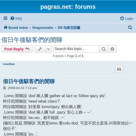
pagras.net: forums
FAQ
Login
S
Board index
Dragonrealm
DR 玩家交誼廳
e
假日午後駭客們的閒聊
a
Search
Advanced s
Post Reply
r
4 posts • Page
1
of
1
c
h
ivanhoe
假日午後駭客們的閒聊
P
2008-04-13 7:13 pm
o
s
.Lomo.閒聊說 'dod 兩人團 gather at lact w, follow qazy plz'.
t
蚵仔煎閒聊說 'need what class?'.
阿拉喵閒聊說 '好羨慕 lomo/qazy 都出兩人團'.
.Lomo.閒聊說 'dod 兩人團 full ,qazy 安心上路～～'.
蚵仔煎閒聊說 'wu wu , 都不能跟 :~'.
(瘋狂).凱茲.閒聊說 '其實是lomo 要solo dod, 可是不想太囂張,叫我幫他佔一
個位子'.
.Lomo.閒聊說 'pu...'.