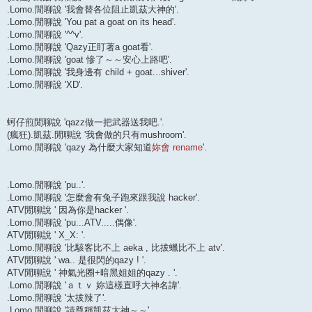
.Lomo.閒聊說 '我會替各位阻止凱茲大神的'.
.Lomo.閒聊說 'You pat a goat on its head'.
.Lomo.閒聊說 '^^v'.
.Lomo.閒聊說 'Qazy正盯著a goat看'.
.Lomo.閒聊說 'goat 慘了～～安心上路吧'.
.Lomo.閒聊說 '我身邊有 child + goat...shiver'.
.Lomo.閒聊說 'XD'.
蚵仔煎閒聊說 'qazz做一把武器送我吧.'.
(瘋狂).凱茲.閒聊說 '我會做的只有mushroom'.
.Lomo.閒聊說 'qazy 為什麼大家知道
妳會 rename
'.
.Lomo.閒聊說 'pu..'.
.Lomo.閒聊說 '怎麼會有兔子跑來跟我說 hacker'.
ATV閒聊說 ' 因為你是hacker '.
.Lomo.閒聊說 'pu...ATV.....偶像'.
ATV閒聊說 ' X_X: '.
.Lomo.閒聊說 '比駭客比不上 aeka , 比拔蠟比不上 atv'.
ATV閒聊說 ' wa.. 是很閃的qazy ! '.
ATV閒聊說 ' 神氣光圈+暗黑姐姐的qazy . '.
.Lomo.閒聊說 'ａｔｖ 妳這樣直呼大神名諱'.
.Lomo.閒聊說 '太拔辣了'.
.Lomo.閒聊說 '請尊稱凱茲大神～～'.