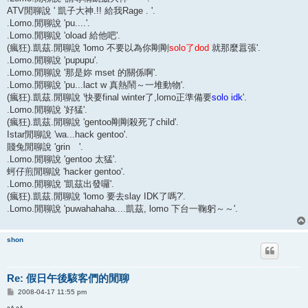
ATV閒聊說 ' 凱子大神.!! 給我Rage . '.
.Lomo.閒聊說 'pu....'.
.Lomo.閒聊說 'oload 給他吧'.
(瘋狂).凱茲.閒聊說 'lomo 不要以為你剛剛
solo了dod
就那麼囂張'.
.Lomo.閒聊說 'pupupu'.
.Lomo.閒聊說 '那是妳 mset 的關係啊'.
.Lomo.閒聊說 'pu...lact w 真熱鬧～一堆動物'.
(瘋狂).凱茲.閒聊說 '快要final winter了,lomo正準備要
solo idk
'.
.Lomo.閒聊說 '好猛'.
(瘋狂).凱茲.閒聊說 'gentoo剛剛殺死了child'.
Istar閒聊說 'wa...hack gentoo'.
賤兔閒聊說 'grin '.
.Lomo.閒聊說 'gentoo 太猛'.
蚵仔煎閒聊說 'hacker gentoo'.
.Lomo.閒聊說 '凱茲出發囉'.
(瘋狂).凱茲.閒聊說 'lomo 要去slay IDK了嗎?'.
.Lomo.閒聊說 'puwahahaha....凱茲, lomo 下台一鞠躬～～'.
shon
Re: 假日午後駭客們的閒聊
P
2008-04-17 11:55 pm
o
s