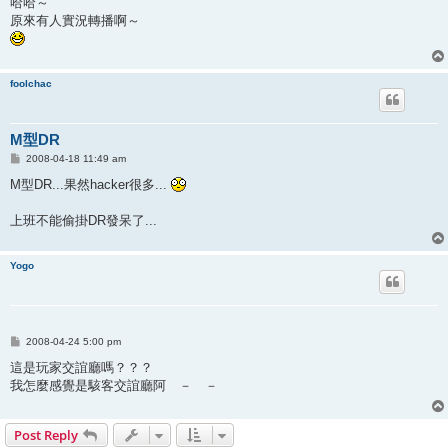
哈哈～
t
原來有人實況轉播啊～
foolchac
M型DR
P
2008-04-18 11:49 am
o
s
M型DR...果然hacker很多...
t
上班不能偷掛DR發呆了...
Yogo
P
2008-04-24 5:00 pm
o
s
這是玩家交誼廳嗎？？？
t
我怎麼感覺是駭客交誼廳阿 － －
Post Reply