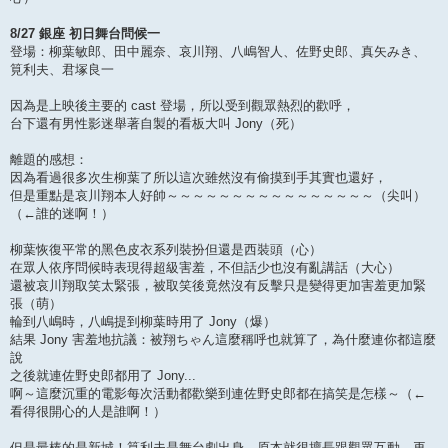
8/27 銀座 初日舞台問候一
登場：柳葉敏郎、田中麗奈、哀川翔、八嶋智人、佐野史郎、真矢みき、
筧利夫、君塚良一
因為是上映後主要的 cast 登場，所以受到觀眾熱烈的歡呼，
台下還有男性影迷舉著自製的看板大叫 Jony（死）
離題的感想：
因為看過很多次生柳葉了所以這次雖然沒有偷摸到手其實也還好，
但是重點是哀川翔本人好帥～～～～～～～～～～～～～～～～（尖叫）
（←誰的迷啊！）
柳葉恢復平常的黑色皮衣系列裝扮但還是西裝頭（心）
在眾人依序問候時表現得超級害羞，不但話少也沒有亂講話（大心）
還被哀川翔取笑太緊張，被取笑後竟然沒有反擊只是變得更加害羞更加緊
張（萌）
輪到八嶋時，八嶋提到柳葉時用了 Jony（爆）
結果 Jony 害羞地抗議：被翔ちゃん這麼稱呼也就算了，為什麼連你都這麼
說
之後就連佐野史郎都用了 Jony...
啊～這麼沉重的電影每次活動都歡樂到連佐野史郎都在搞笑是怎樣～（←
看得很開心的人是誰啊！）
但是最棒的是新城！筧利夫是舞台劇出身，原本就很擅長跟觀眾互動，再