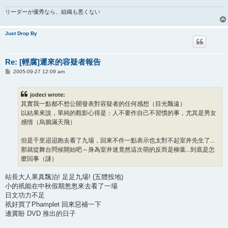
リーダーが優秀なら、組織も悪くない
Just Drop By
Re: [輕腐]遲來的容疑者報告
P
2005-09-27 12:09 am
o
s
t
jodeci wrote:
其實我一點都不想公開發表對容疑者的任何感想（目光飄遠）
以結果來說，單純的觀影心得是：人不要作自己不習慣的事，尤其是男女
感情（烏鴉滿天飛）
但是千里迢迢跑去看了九場，回來不作一點表示也太對不起室井先生了...
那就從舞台問候開始吧～身為室井迷竟然這次萌的反而是柳葉...到底是怎
麼回事（謎）
站長大人果真飄泊! 足足九場! (五體投地)
小的祇能在中秋假期怱怱來去看了一場
日文功力不足
祇好買了Phamplet 回來惡補一下
邊冀盼 DVD 推出的日子