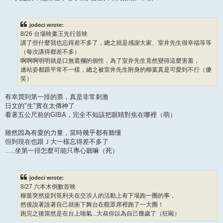
jodeci wrote:
8/26 台場映畫王先行首映
講了些什麼我也忘得差不多了，總之就是感謝大家、室井先生很幸福等等
（每次講得都差不多）
啊啊啊明明就是口無遮攔的個性，為了室井先生竟然變得這麼害羞，
連站姿都跟平常不一樣，總之被室井先生附身的柳葉真是可愛到不行（傻
笑）
有幸買到第一排的票，真是非常刺激
日文的"生"實在太傳神了
看著五公尺前的GIBA，完全不知該把眼睛對焦在哪裡（萌）
雖然因為有愛的力量，當時幾乎都有聽懂
但到現在也跟Ｊ大一樣忘得差不多了
.....坐第一排怎麼可能只專心聽嘛（死）
jodeci wrote:
8/27 六本木倒數首映
柳葉突然提到筧利夫在交涉人的活動上有下場跑一圈的事，
然後說著說著自己就衝下舞台在觀眾席裡跑了一大圈！
跑完之後當然是在台上喘氣...大叔你以為自己幾歲了（狂毆）