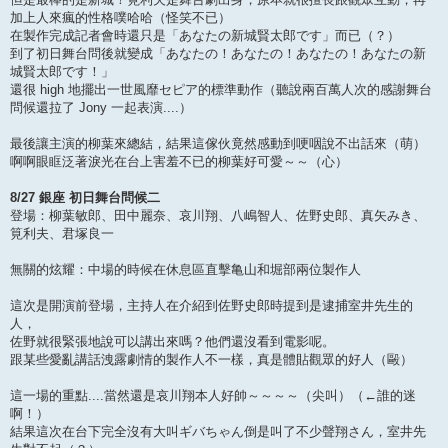
加上人來瘋的性格噗哈哈（怪笑不已）
在製作完成記者會時還只是「あなたの新城賢太郎です」而已（？）
到了初日舞台問後就變成「あなたの！あなたの！あなたの！あなたの新
城賢太郎です！」
還很 high 地擺出一世風靡セピア的標準動作（聽說兩百萬人次的感謝舞台
問候還拉了 Jony 一起表演....）
最後讓主演的柳葉來總結，結果這傢伙竟然感動到哽咽說不出話來（萌）
啊啊眼眶泛著淚光在台上害羞不已的柳葉好可愛～～（心）
8/27 銀座 初日舞台問候二
登場：柳葉敏郎、田中麗奈、哀川翔、八嶋智人、佐野史郎、真矢みき、
筧利夫、君塚良一
無關的炫耀：中場的時候在休息區直擊亀山和堀部兩位製作人
這次是開演前登場，主持人在介紹到佐野史郎時提到是逮捕室井先生的
人，
佐野就很緊張地說可以講出來嗎？他們還沒看到電影呢。
跟某些愛亂講話洩露劇情的製作人不一樣，真是體貼觀眾的好人（毆）
這一場的重點....當然還是哀川翔本人好帥～～～～（尖叫）（←誰的迷
啊！）
結果這次在台下完全沒有大叫ギバちゃん倒是叫了不少聲翔さん，室井先