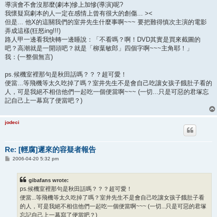
導演會不會沒那麼(劇本)慘上加慘(導演)呢?
我懷疑寫劇本的人一定在感情上曾有很大的創傷... ><
但是... 他X的這關我們的室井先生什麼事啊~~~ 要把難得慎次主演的電影
弄成這樣(狂怒ing!!!)
路人甲一邊看我快轉一邊睡說：「不看嗎？啊！DVD其實是買來截圖的
吧？高潮就是一開頭吧？就是「柳葉敏郎」四個字啊~~~主角耶！」
我：(一整個無言)
ps.候機室裡那句是秋田話嗎？？？超可愛！
便當...等飛機等太久吃掉了嗎？室井先生不是會自己吃讓女孩子餓肚子看的
人，可是我絕不相信他們一起吃一個便當啊~~~ (一切...只是可惡的君塚忘
記自己上一幕寫了便當吧？)
jodeci
Re: [輕腐]遲來的容疑者報告
P
2006-04-20 5:32 pm
o
s
t
gibafans wrote:
ps.候機室裡那句是秋田話嗎？？？超可愛！
便當...等飛機等太久吃掉了嗎？室井先生不是會自己吃讓女孩子餓肚子看
的人，可是我絕不相信他們一起吃一個便當啊~~~ (一切...只是可惡的君塚
忘記自己上一幕寫了便當吧？)