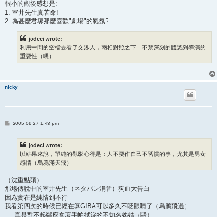
很小的觀後感想是:
1. 室井先生真苦命!
2. 為甚麼君塚那麼喜歡"劇場"的氣氛?
jodeci wrote:
利用中間的空檔去看了交涉人，兩相對照之下，不禁深刻的體認到導演的
重要性（喂）
nicky
P
2005-09-27 1:43 pm
o
s
t
jodeci wrote:
以結果來說，單純的觀影心得是：人不要作自己不習慣的事，尤其是男女
感情（烏鴉滿天飛）
（沈重點頭）.....
那場傳說中的室井先生（ネタバレ消音）狗血大告白
因為實在是純情到不行
我看第四次的時候已經在算GIBA可以多久不眨眼睛了（烏鴉飛過）
.....真是對不起鄰座拿著手帕拭淚的不知名姊姊（毆）