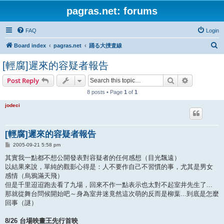
pagras.net: forums
FAQ
Login
S
Board index
pagras.net
踊る大捜査線
e
[輕腐]遲來的容疑者報告
a
Search
Advanced s
Post Reply
r
8 posts • Page
1
of
1
c
h
jodeci
[輕腐]遲來的容疑者報告
P
2005-09-21 5:58 pm
o
s
其實我一點都不想公開發表對容疑者的任何感想（目光飄遠）
t
以結果來說，單純的觀影心得是：人不要作自己不習慣的事，尤其是男女
感情（烏鴉滿天飛）
但是千里迢迢跑去看了九場，回來不作一點表示也太對不起室井先生了...
那就從舞台問候開始吧～身為室井迷竟然這次萌的反而是柳葉...到底是怎麼
回事（謎）
8/26 台場映畫王先行首映