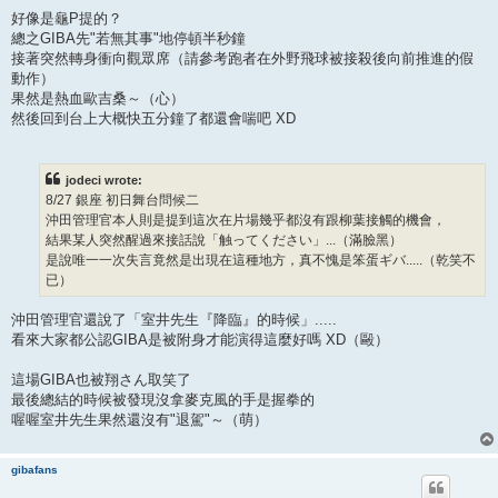
好像是龜P提的？
總之GIBA先"若無其事"地停頓半秒鐘
接著突然轉身衝向觀眾席（請參考跑者在外野飛球被接殺後向前推進的假
動作）
果然是熱血歐吉桑～（心）
然後回到台上大概快五分鐘了都還會喘吧 XD
jodeci wrote:
8/27 銀座 初日舞台問候二
沖田管理官本人則是提到這次在片場幾乎都沒有跟柳葉接觸的機會，
結果某人突然醒過來接話說「触ってください」...（滿臉黑）
是說唯一一次失言竟然是出現在這種地方，真不愧是笨蛋ギバ.....（乾笑不
已）
沖田管理官還說了「室井先生『降臨』的時候」.....
看來大家都公認GIBA是被附身才能演得這麼好嗎 XD（毆）
這場GIBA也被翔さん取笑了
最後總結的時候被發現沒拿麥克風的手是握拳的
喔喔室井先生果然還沒有"退駕"～（萌）
gibafans