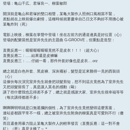
登場：亀山千広、君塚良一、柳葉敏郎
開演前是亀山和君塚的雙口相聲，某亀大製作人照例口風相當不緊，
差點就在上映前爆出劇情，這種時候就要慶幸自己日文不夠好不用擔心被
某亀炸到（死）
電影上映後，柳葉在掌聲中登場！坐在左前方的通道邊真是好位置（心）
登場的配樂當然是室井先生的主題曲 G-GROOVE，但重點是造型：
直覺反應一：喔喔喔喔喔喔竟然不是皮衣！！！（超大心）
直覺反應二：.....結果還是皮褲嘛
直覺反應三：.....仔細一看，那件外套好像也是皮衣....orz
總之就是白色外套、黑皮褲、深灰襯衫，髮型是近來難得一見的西裝頭
（心）
這傢伙每次演完室井先生就會把頭髮剪短，想不到這次竟然為了室井先生
又把頭髮留長了，真是讓人莫名的感動（毆）
講了些什麼我也忘得差不多了，總之就是感謝大家、室井先生很幸福等等
（每次講得都差不多）
啊啊啊明明就是口無遮攔的個性，為了室井先生竟然變得這麼害羞，
連站姿都跟平常不一樣，總之被室井先生附身的柳葉真是可愛到不行（傻
笑）
而且還會用暴力阻止某亀大製作人的輕率發言（直覺反應：這一對不會
紅）（死）真是太棒了～＊