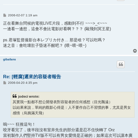
P
2006-02-07 1:19 am
o
s
正在看舞台問候的電視LIVE片段，感動到不行 ~~~>_<~~~
t
一邊看一邊想，這會不會比電影好看啊？？？ (毆飛到冥王星)
ps.君塚監督撮影台本レプリカ付き... 那是啥？可以吃嗎？
迷之音：會吃壞肚子昏迷不醒吧？ (喂~喂~喂~)
gibafans
Re: [輕腐]遲來的容疑者報告
P
2006-04-20 4:35 pm
o
s
t
jodeci wrote:
其實我一點都不想公開發表對容疑者的任何感想（目光飄遠）
以結果來說，單純的觀影心得是：人不要作自己不習慣的事，尤其是男女
感情（烏鴉滿天飛）
嗚~~~ 狂推這句！
咬牙看完了，後半段沒有室井先生的部分還是忍不住快轉了 Orz
當初製作人們堅持TV版不可以有男女愛情是正確的；如果這次可以讓本廣