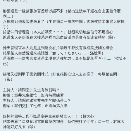
生對不起（？）
柳葉還是一樣緊張加害羞所以話不多（都出道幾年了還在台上害羞什麼
啊....）
八嶋提到他母親也來看了（坐在我這一排的中間，後來被拱出來跟大家揮
手）
於是沖田管理官（本人超漂亮＊＊＊）就很親切地請伯母不用擔心，
以過來人身份說在大搜系列裡再怎麼反派也是會有影迷支持的（毆）
沖田管理官本人則是提到這次在片場幾乎都沒有跟柳葉接觸的機會，
結果某人突然醒過來接話說「触ってください」...（滿臉黑）
是說唯一一次失言竟然是出現在這種地方，真不愧是笨蛋ギバ.....（乾笑不
已）
接著又提到甲子園的開球式（好像很擔心沒人去的樣子，每場都在問）
（毆）
主持人：請問室井先生有練習嗎？
柳葉：室井先生很忙，沒有時間練習
主持人：請問你跟室井先生的關係是...？
柳葉：我們交往了七年，正邁向第八年
好棒的回答...真不愧是室井先生的發言人！！（超大心）
結果去看了這麼多場電影最萌的卻是「我們交往了七年」這一句，君塚大
神請好好反省（毆）