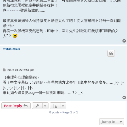
突然注意到，新城本來要上車走了，可是因為翔さん追出去低頭，才又回
到新宿北署裡把室井的辭令捏掉！
啊~~~~~~難道新城他......
最後真矢姊姊等人保持微笑不動也太久了吧！從大雪飛機不能飛一直到能
飛 囧rz
再看一次候機室突然想到，印象中，室井先生討厭彩虹饅頭跟"囉唆的女
人"？
murakiasato
P
2006-04-22 6:51 pm
o
s
（生理和心理翻攪ing）
t
看了中文字幕版，沒想到不合理的地方比去年印象中的多這麼多…… ]-[○ ]-
[○ ]-[○ ]-[○ ]-[○ ]-[○
事到如今還要把bug一個一個挑出來嗎……？>＿<
Post Reply
8 posts • Page
1
of
1
Jump to