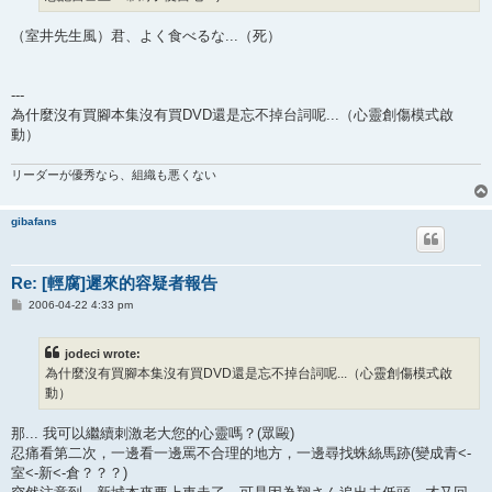
（室井先生風）君、よく食べるな...（死）
---
為什麼沒有買腳本集沒有買DVD還是忘不掉台詞呢...（心靈創傷模式啟
動）
リーダーが優秀なら、組織も悪くない
gibafans
Re: [輕腐]遲來的容疑者報告
P
2006-04-22 4:33 pm
o
s
t
jodeci wrote:
為什麼沒有買腳本集沒有買DVD還是忘不掉台詞呢...（心靈創傷模式啟
動）
那... 我可以繼續刺激老大您的心靈嗎？(眾毆)
忍痛看第二次，一邊看一邊罵不合理的地方，一邊尋找蛛絲馬跡(變成青<-
室<-新<-倉？？？)