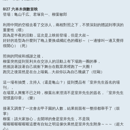
8/27 六本木倒數首映
登場：亀山千広、君塚良一、柳葉敏郎
利用中間的空檔去看了交涉人，兩相對照之下，不禁深刻的體認到導演的
重要性（喂）
因為是半夜的活動，這次是上映前登場，但是大叔～
好好的造型為什麼到了晚上要換成橘紅色的襯衫～（一邊慘叫一邊又覺得
很開心）（死）
照例的問候和感謝之後，
柳葉突然提到筧利夫在交涉人的活動上有下場跑一圈的事，
然後說著說著自己就衝下舞台在觀眾席裡跑了一大圈！
跑完之後當然是在台上喘氣...大叔你以為自己幾歲了（狂毆）
這一場有抽獎，主持人（還是亀山？）提到獎品有「室井先生簽名的場
刊」，
在場眾人興奮不已之時，柳葉出來澄清不是室井先生的簽名，「室井先生
習慣蓋印章」（樂）
接著又調查了一次會去甲子園的人數，結果前面有一整排都舉手了（鼓
掌）
柳葉：請大家放心，去開球的會是室井先生，不是我
喔喔喔喔喔喔喔這麼有自知之明這傢伙果然是室井先生附身～～～（超大
心）