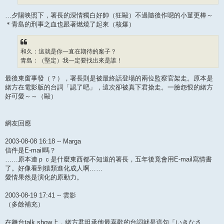
…夕陽映照下，署長的深情獨白好帥（狂毆）不過隨後作噁的小菫更棒～
＊青島的刑事之血也跟著燃燒了起來（核爆）
和久：這就是你一直在期待的案子？
青島：（堅定）我一定要找出來是誰！
最後東窗事發（？），署長則是被最終話登場的兩位監察官架走。原本是
緒方在電影版的台詞「認了吧」，這次卻被真下君搶走。一臉怨恨的緒方
好可愛～～（毆）
網友回應
2003-08-08 16:18 -- Marga
信件是E-mail嗎？
……原本連ｐｃ是什麼東西都不知道的署長，五年後竟會用E-mail寫情書
了。好像看到猿類進化成人啊……
愛情果然是演化的原動力。
2003-08-19 17:41 -- 雲影
（多餘補充）
在舞台talk show上，緒方君坦承他最喜歡的台詞就是這句「いきなさ