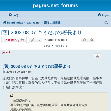
pagras.net: forums
FAQ
Login
S
Board index
pagras.net
踊る大捜査線
e
[舊] 2003-08-07 キミだけの署長より
a
Search
Advanced s
Post Reply
r
1 post • Page
1
of
1
c
h
jodeci
[舊] 2003-08-07 キミだけの署長より
P
2005-05-20 11:57 pm
o
s
這次的四個事件中，管區（尤其是青島）最起勁的就是署長的不倫事件
t
（爆）話說某日，署長的私人信件，不知道為什麼竟然發給了全灣岸署，
引起軒然大波：
「給親愛的妳：
署長室的夕陽好美，真想讓妳也看看。今晚我在老地方等妳。
只屬於妳的署長」