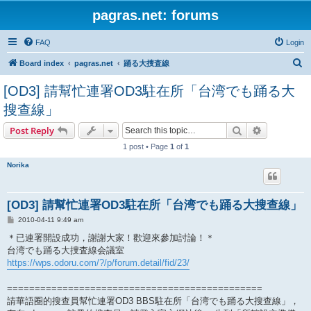
pagras.net: forums
FAQ
Login
S
Board index
pagras.net
踊る大捜査線
e
[OD3] 請幫忙連署OD3駐在所「台湾でも踊る大
a
搜查線」
r
Search
Advanced s
Post Reply
c
h
1 post • Page
1
of
1
Norika
[OD3] 請幫忙連署OD3駐在所「台湾でも踊る大搜查線」
P
2010-04-11 9:49 am
o
s
＊已連署開設成功，謝謝大家！歡迎來參加討論！＊
t
台湾でも踊る大捜査線会議室
https://wps.odoru.com/?/p/forum.detail/fid/23/
==============================================
請華語圈的搜查員幫忙連署OD3 BBS駐在所「台湾でも踊る大搜查線」，