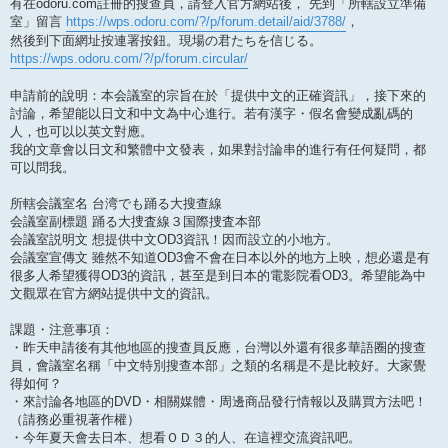
有在odoru.com註冊的搜查員，請登入官方網站後， 先到「所轄設立準備
室」留言
https://wps.odoru.com/?/p/forum.detail/aid/3788/
，
然後到下面網址按連署按鈕。現場の君たちを信じる。
https://wps.odoru.com/?/p/forum.circular/
申請前的說明：本会議室的宗旨在於「提供中文的正確資訊」，接下來的
討論，希望能以日文和中文為中心進行。若有漢字・假名會變成亂碼的
人，也可以以英文對應。
我的文章會以日文和繁體中文發表，如果對討論串的進行有任何疑問，都
可以問我。
所轄会議室名 台湾でも踊る大搜查線
会議室副標題 踊る大捜査線３国際捜査本部
会議室説明文 想提供中文OD3資訊！因而設立的小地方。
会議室宣傳文 雖然不知道OD3會不會在日本以外的地方上映，想必還是有
很多人希望獲得OD3的資訊，甚至是到日本的電影院看OD3。希望能為中
文觀眾在官方網站提供中文的資訊。
課題・注意事項：
・昨天申請後有其他地區的搜查員反應，台灣以外還有很多華語圈的搜查
員，會議室名稱「中文特別搜查本部」之類的名稱是不是比較好。大家覺
得如何？
・來討論各地區的DVD・相關媒體・周邊商品發行情報以及購買方法吧！
（請務必重視著作權）
・今年夏天會去日本、想看ＯＤ３的人、在這裡交流資訊吧。