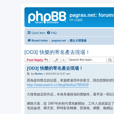
pagras.net: forum
DR 討論區
Quick links
FAQ
Board index
pagras.net
踊る大捜査線
[OD3] 快樂的寄名產去現場！
S
Post Reply
[OD3] 快樂的寄名產去現場！
P
by
Norika
»
2010-03-14 3:27 am
o
s
因為提到懷念的話題，來篇睽違四年的新文...我也想開的把
t
http://www.wretch.cc/blog/Norika/7855029
大搜查線這部作品，本身具備很強的實驗性，最早是一部以
網路方面，從 1997年的初代電視劇開始，工作人員就架
包括論壇、聊天室、即時影音轉播、部落格、網聚、微網誌..