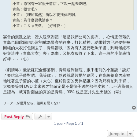
小堇：原宿有一家魚子醬店，下次一起去吃吧。
青島：很貴吧？
小菫：（理所當然）所以才要找你去啊。
青島：為什麼要我請客？
小菫：こりゃ失敬。（好可愛～）
宴會的混亂之後，證人送來謝禮「這是我們公司的皮衣」。心情正低落的
青島也因此回想起當初成為警察的往事，打起精神。結果對方已經要把被
回絕的大衣打包回去了，青島卻以「因為有人說要吃魚子醬，到時候總不
好穿這件（青島大衣）去」為由，又把衣服收了下來。這一段的小菫表情
好棒～～（心）
（劇情略）最後嫌犯全部落網，青島趕到醫院，跟手術前的小菫說「說好
了要吃魚子醬對吧。我等你」。然後就是片尾的劇照，在高級餐廳內幸福
地吃著魚子醬的小菫（大心）至於對面的男伴是誰？因為只有拍到手臂，
大概要等到 DVD 出來後才能確定是不是律子送的那件皮衣了…不過我個人
是認為，就算對面坐的真的是青島，90% 也是室井先生出錢的（毆）
リーダーが優秀なら、組織も悪くない
Post Reply
1 post • Page
1
of
1
Jump to