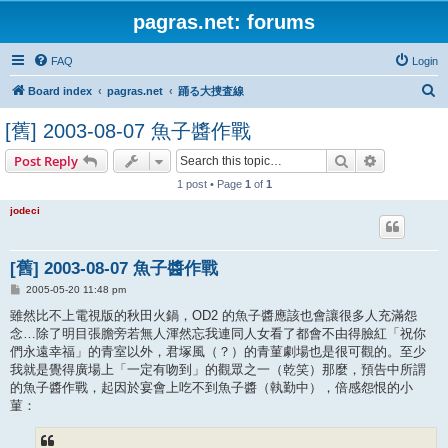
pagras.net: forums
FAQ
Login
S
Board index
pagras.net
踊る大捜査線
e
[舊] 2003-08-07 魚子醬作戰
a
Search
Advanced s
Post Reply
r
1 post • Page
1
of
1
c
h
jodeci
[舊] 2003-08-07 魚子醬作戰
P
2005-05-20 11:48 pm
o
s
雖然比不上電視版的秋田火鍋，OD2 的魚子醬應該也會讓很多人充滿怨
t
念…除了明目張膽旁若無人渾然忘我連同人女看了都會不由得臉紅「祝你
們永遠幸福」的青室以外，君塚風（？）的青菫劇場也是很可觀的。至少
我就是覺得廣場上「一定有吻到」的觀眾之一（乾笑）那麼，預告中所謂
的魚子醬作戰，起因於宴會上吃不到魚子醬（執勤中），倍感怨恨的小
菫：