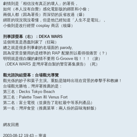
劇情則是「相信沒有真正的壞人」的署長，
如何（本人沒有自覺）感化電影版的綁匪和小偷；
兩個人都（因為署長）而深切的反省改過（爆）
綁匪的現況我沒看懂，但是他已經知道「人生不是電玩」，
小偷則是改行經營 cosplay 商店（核爆）
刑事課螢幕（右）：DEKA WARS
這個簡直是愚蠢到家了（狂毆）
總之就是很多刑事劇的名場面的 parody,
因為背景音樂用的是標準的 RAP 配樂所以看得很痛苦（？）
明明就是很白爛的劇情不要用 G-Groove 啦！！！（淚）
（DEKA WARS 是灣岸署自製的警官募集廣告）（死）
觀光諮詢組螢幕：台場觀光導覽
觀光係的妙子和葉子主演。重點是隨時出現在背景的拳擊手和教練！
台場觀光勝地，灣岸署推薦的是：
第三名：Decks Tokyo Beach
第三名：Palette Town 和 Venus Fort
第二名：富士電視（並廣告了彩虹最中等系列產品）
第一名：灣岸食堂（推薦菜單：兩人份的蒜味海鮮飯）
網友回應
2003-08-12 19:43 -- 寧遠