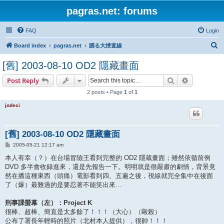
pagras.net: forums
FAQ
Login
S
Board index
pagras.net
踊る大捜査線
e
[舊] 2003-08-10 OD2 隱藏畫面
a
Search
Advanced s
Post Reply
r
2 posts • Page
1
of
1
c
h
jodeci
[舊] 2003-08-10 OD2 隱藏畫面
P
2005-05-21 12:17 am
o
s
本人有幸（？）在台場冒險王看到完整的 OD2 隱蔵畫面；雖然依循前例
t
DVD 多半會收錄進來，還是先報告一下。明明就是很嚴肅的劇情，背景竟
然在播這種東西（頭痛）電影看到四、五遍之後，視線就完全集中在後面
了（爆）最難過的是要忍著不能笑出來…
刑事課螢幕（左）：Project K
很棒、超棒、簡直是太多餘了！！！（大心）（毆殺）
公布了署長年輕時的照片（北村本人提供），很帥！！！