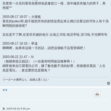
其實第一次見到署長就覺得他是像曾江一樣，當年極其有魅力的男子，果
然呢^^
2003-08-17 18:07 -- 大搜狐
善良的jodeci样,能不能把所有的剧情连贯起来让偶们没看过的可怜人有个清
晰明朗的脉络呢?
实在是不了啊,在某些关键的地方:台场之月啦,电话亭啦,演习啦,不伦啊等等.
2003-08-17 19:18 -- 寧遠
啊啊啊，如果有這樣一天的話，請把這個帖子設置密碼吧！
2003-08-22 21:47 -- N
（無聊來校正錯誤）（<-你還有時間做這種事嗎！）
綁匪後來自己開電玩公司，賺了數也數不清的鈔票，然後微笑著說「人生
就是電玩」...會這麼想也是難免？
リーダーが優秀なら、組織も悪くない
キラ
P
2005-08-26 9:59 pm