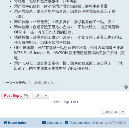
青蛙燒：包裝和造型都很棒，口味略甜
灣岸君牛奶餅乾：附小型灣岸君的鐵罐裝，餅乾本身普通
灣岸君糖果：警車造型的鐵盒裝。因為趕著去電影院就忘了買
（淚）
灣岸拉麵（一般包裝）：料多實在，湯頭稍微鹹了一點。讚！
灣岸拉麵（台場冒險王限定小盒裝）：不如大碗的，但是碗蓋和
OD2 中一樣，有印工作人員的照片。
地獄拉麵（台場冒險王限定小盒裝）：小菫食用；碗蓋上也有印工
作人員的照片。口味不如灣岸拉麵。
OD2 爆米花：雖然有那麼一點想買來吃吃看，但是因為我每天穿著
WPS Staff Jumper 到 LAWSON 買東西已經覺得夠丟臉了所以（狂
毆）
灣岸 CAFE：設於富士電視一樓，因為種種原因，進去晃了一下就
出來了。內售本廣魔王推獎中的 WPS 隨身杯。
リーダーが優秀なら、組織も悪くない
Post Reply
1 post • Page
1
of
1
Jump to
Board index
Contact us
Delete cookies
All times are
UTC+08:00