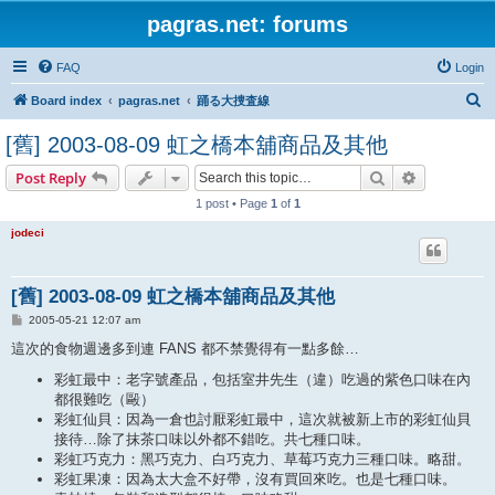
pagras.net: forums
FAQ
Login
S
Board index
pagras.net
踊る大捜査線
e
[舊] 2003-08-09 虹之橋本舖商品及其他
a
Search
Advanced s
Post Reply
r
1 post • Page
1
of
1
c
h
jodeci
[舊] 2003-08-09 虹之橋本舖商品及其他
P
2005-05-21 12:07 am
o
s
這次的食物週邊多到連 FANS 都不禁覺得有一點多餘…
t
彩虹最中：老字號產品，包括室井先生（違）吃過的紫色口味在內
都很難吃（毆）
彩虹仙貝：因為一倉也討厭彩虹最中，這次就被新上市的彩虹仙貝
接待…除了抹茶口味以外都不錯吃。共七種口味。
彩虹巧克力：黑巧克力、白巧克力、草莓巧克力三種口味。略甜。
彩虹果凍：因為太大盒不好帶，沒有買回來吃。也是七種口味。