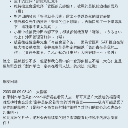
圭子的證詞：討厭彩虹最中
維持搜查會議秩序「管區的安靜點！」被罵的是以前追捕的雪乃
（爆）
對沖田的發言「管區就是兵隊」露出不甚以為然的微妙表情
讚許和久先生的推理「管區的也不賴嘛」，再順口罵了一下學弟真
下「這種事不要太認真！」
小菫中槍後要沖田冷靜下來，卻被參號機直擊「囉唆」（うるさい
わよ）沖田管理官好帥～（毆）
破案後提醒室井先生「今後會更辛苦」，因為管區和 SAT 擅自在彩
虹大橋發動攻擊；室井先生則是堅定的回以「負起責任是我的工
作」（責任を取る。これが私の仕事だ）天啊好帥～～（尖叫）
總之，雖然戲份不多，但是和我心目中的一倉形象相去不遠（大心）並且
更加堅定我「製作單位一定有在看同人誌」的想法（狂毆）
網友回應
2003-08-09 08:40 -- 大搜狐
如果制作单位果如jodeci样所说在看同人志，那可真是广大搜迷的福音啊！
难怪柳叶也会爆出“室井是依恋着青岛的”炸弹宣言————极有可能是受了
制作组的影响了（是那个不负责任的制作组吗？对他们的信心怎么也高不
起来呵~）
如此卖座的片子，绝对会再拍续集的吧？希望能看到传说中的潜水艇事
件！