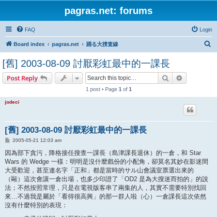
pagras.net: forums
FAQ
Login
S
Board index
pagras.net
踊る大捜査線
e
[舊] 2003-08-09 討厭彩虹最中的一課長
a
Search
Advanced s
Post Reply
r
1 post • Page
1
of
1
c
h
jodeci
[舊] 2003-08-09 討厭彩虹最中的一課長
P
2005-05-21 12:03 am
o
s
因為部下貪污，降格接任搜查一課長（島津課長退休）的一倉，和 Star
t
Wars 的 Wedge 一樣：明明是沒什麼戲份的小配角，卻莫名其妙在影迷間
大受歡迎，甚至連名字「正和」都是當時的サル山會議室票選出來的
（毆）這次會讓一倉出場，也多少印證了「OD2 是為大搜迷而拍的」的說
法；不然按照常理，只是在電視版客串了兩集的人，其實不需要特別找回
來…不過我是屬於「看得很高興」的那一群人啦（心）一倉課長這次依然
沒有什麼特別的表現：