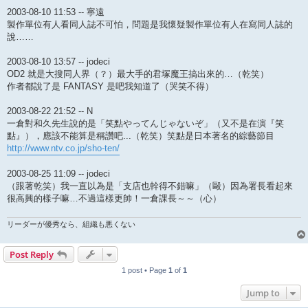
2003-08-10 11:53 -- 寧遠
製作單位有人看同人誌不可怕，問題是我懷疑製作單位有人在寫同人誌的
說……
2003-08-10 13:57 -- jodeci
OD2 就是大搜同人界（？）最大手的君塚魔王搞出來的…（乾笑）
作者都說了是 FANTASY 是吧我知道了（哭笑不得）
2003-08-22 21:52 -- N
一倉對和久先生說的是「笑點やってんじゃないぞ」（又不是在演『笑
點』），應該不能算是稱讚吧...（乾笑）笑點是日本著名的綜藝節目
http://www.ntv.co.jp/sho-ten/
2003-08-25 11:09 -- jodeci
（跟著乾笑）我一直以為是「支店也幹得不錯嘛」（毆）因為署長看起來
很高興的樣子嘛…不過這樣更帥！一倉課長～～（心）
リーダーが優秀なら、組織も悪くない
Post Reply
1 post • Page
1
of
1
Jump to