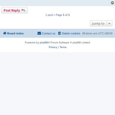
Post Reply
1 post • Page
1
of
1
Jump to
Board index
Contact us
Delete cookies
All times are
UTC+08:00
Powered by
phpBB
® Forum Software © phpBB Limited
Privacy
|
Terms