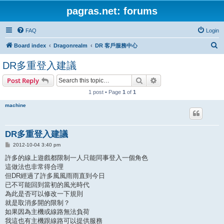
pagras.net: forums
FAQ
Login
S
Board index
Dragonrealm
DR 客戶服務中心
e
DR多重登入建議
a
Search
Advanced search
Post Reply
r
1 post • Page
1
of
1
c
h
machine
DR多重登入建議
P
2012-10-04 3:40 pm
o
s
許多的線上遊戲都限制一人只能同事登入一個角色
t
這做法也非常得合理
但DR經過了許多風風雨雨直到今日
已不可能回到當初的風光時代
為此是否可以修改一下規則
就是取消多開的限制？
如果因為主機或線路無法負荷
我這也有主機跟線路可以提供服務