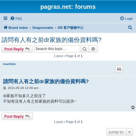
pagras.net: forums
FAQ
Login
S
Board index
Dragonrealm
DR 客戶服務中心
e
請問有人有之前dr家族的備份資料嗎?
a
Search
Advanced search
Post Reply
r
1 post • Page
1
of
1
c
h
machine
請問有人有之前dr家族的備份資料嗎?
P
2011-09-26 12:00 pm
o
s
dr家族不知多久之前沒了
t
不知有沒有人有之前家族的資料可以提供~
Post Reply
1 post • Page
1
of
1
Jump to