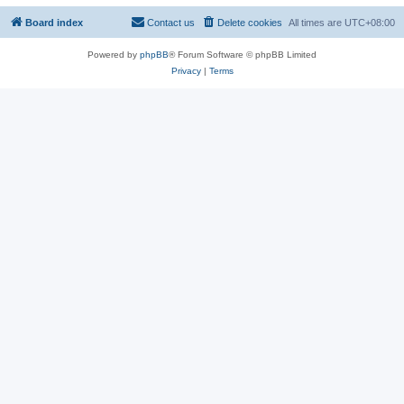
Board index
Contact us
Delete cookies
All times are
UTC+08:00
Powered by
phpBB
® Forum Software © phpBB Limited
Privacy
|
Terms