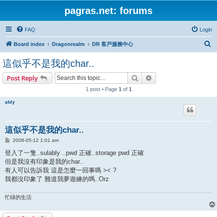
pagras.net: forums
FAQ
Login
S
Board index
Dragonrealm
DR 客戶服務中心
e
這似乎不是我的char..
a
Search
Advanced search
Post Reply
r
1 post • Page
1
of
1
c
h
ably
這似乎不是我的char..
P
2008-05-12 1:01 am
o
s
登入了一隻..sulably ..pwd 正確..storage pwd 正確
t
但是我沒有印象是我的char..
有人可以告訴我 這是怎麼一回事嗎 >< ?
我都沒印象了 難道我夢遊練的嗎..Orz
忙碌的生活