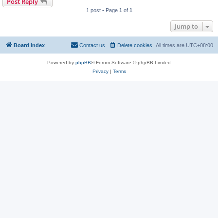
Post Reply
1 post • Page
1
of
1
Jump to
Board index
Contact us
Delete cookies
All times are
UTC+08:00
Powered by
phpBB
® Forum Software © phpBB Limited
Privacy
|
Terms