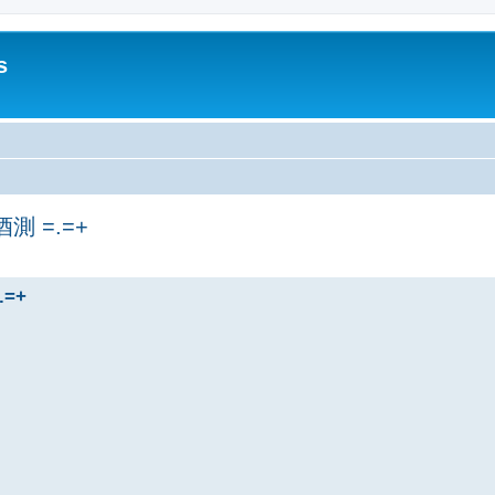
s
 =.=+
ed search
=+