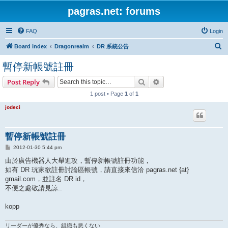
pagras.net: forums
FAQ
Login
S
Board index
Dragonrealm
DR 系統公告
e
暫停新帳號註冊
a
Search
Advanced search
Post Reply
r
1 post • Page
1
of
1
c
h
jodeci
暫停新帳號註冊
P
2012-01-30 5:44 pm
o
s
由於廣告機器人大舉進攻，暫停新帳號註冊功能，
t
如有 DR 玩家欲註冊討論區帳號，請直接來信洽 pagras.net {at}
gmail.com，並註名 DR id，
不便之處敬請見諒..
kopp
リーダーが優秀なら、組織も悪くない