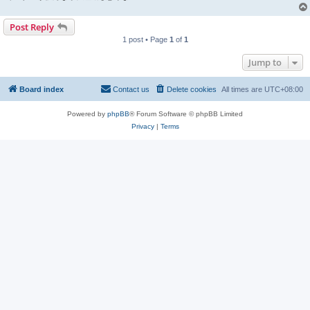
Post Reply
1 post • Page
1
of
1
Jump to
Board index
Contact us
Delete cookies
All times are
UTC+08:00
Powered by
phpBB
® Forum Software © phpBB Limited
Privacy
|
Terms