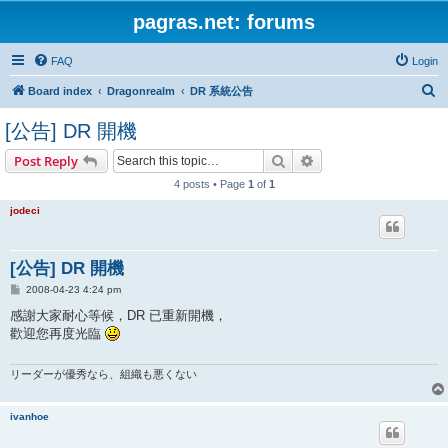
pagras.net: forums
FAQ
Login
S
Board index
Dragonrealm
DR 系統公告
e
[公告] DR 開機
a
Search
Advanced search
Post Reply
r
4 posts • Page
1
of
1
c
h
jodeci
[公告] DR 開機
P
2008-04-23 4:24 pm
o
s
感謝大家耐心等候，DR 已重新開機，
t
歡迎您再度光臨
リーダーが優秀なら、組織も悪くない
ivanhoe