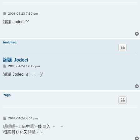
P
2008-04-23 7:10 pm
o
s
謝謝 Jodeci ^^
t
foolchac
謝謝 Jodeci
P
2008-04-24 12:12 pm
o
s
謝謝 Jodeci \(一︿一)/
t
Yogo
P
2008-04-24 4:54 pm
o
s
嘿嘿嘿~上班中還不能進入 － －
t
很高興ＤＲ又開囉︿︿