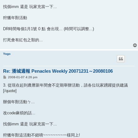
找個imm 還是 玩家充當一下...
狩獵年獸活動
DR時間每個1月1號 0 點 會出現... (時間可以調整...)
打死會有紅包之類的...
Yogo
Re: 潘城週報 Penacles Weekly 20071231～20080106
P
2008-01-07 4:26 pm
o
s
3. 從現在起到農曆新年間會不定期舉辦活動，請各位玩家踴躍提供建議
t
[/quote]
辦個年獸活動ㄅ...
改code麻煩的話...
找個imm 還是 玩家充當一下...
狩獵年獸這活動不錯唷~~~~~~~~一樣同上!