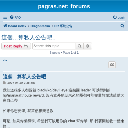
pagras.net: forums
FAQ
Login
S
Board index
Dragonrealm
DR 系統公告
e
這個...算私人公告吧..
a
Search
Advanced search
Post Reply
r
3 posts • Page
1
of
1
c
h
ala
這個...算私人公告吧..
P
2007-04-20 2:35 am
o
s
我知道很多人都覬覦 black/kc/devil eye 這幾團 leader 可以得到的
t
hp/mana/attribute reward, 沒有意外的話未來的團都可能盡量想辦法鼓勵大
家自己帶
如果你想要學, 我當然很樂意教
可是, 如果你懶得學, 希望我可以用你的 char 幫你帶, 那 我要開始收一點束
脩...