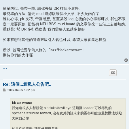
簡單的說, 每帶一團, 請你去幫 DR 打個小廣告,
最簡單的方法, 請去 mud 連線版發個小文章, 不少於兩百字
練功心得, pk 技巧, 帶團感想, 甚至某段 log 之後的小心得都可以, 我也不限
定一定要原創, 把當初 NTU BBS mud board 的文章修改一些貼上去都無妨,
重點是: 幫 DR 多打些廣告 我們需要人氣越多越好
如果有想到其他的管道來吸引人氣也可以, 希望大家多集思廣益
所以, 首兩位要準備束脩的..Jazz/Hackermeowmi
期待你們的大作囉
nix
Re: 這個...算私人公告吧..
P
2007-04-25 5:32 pm
o
s
t
ala wrote:
我知道很多人都覬覦 black/kc/devil eye 這幾團 leader 可以得到的
hp/mana/attribute reward, 沒有意外的話未來的團都可能盡量想辦法鼓勵
大家自己帶
如果你想要學, 我當然很樂意教