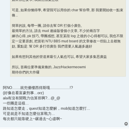
可是, 如果你懶得學, 希望我可以用你的 char 幫你帶, 那 我要開始收一點束
脩...
簡單的說, 每帶一團, 請你去幫 DR 打個小廣告,
最簡單的方法, 請去 mud 連線版發個小文章, 不少於兩百字
練功心得, pk 技巧, 帶團感想, 甚至某段 log 之後的小心得都可以, 我也不限
定一定要原創, 把當初 NTU BBS mud board 的文章修改一些貼上去都無
妨, 重點是: 幫 DR 多打些廣告 我們需要人氣越多越好
如果有想到其他的管道來吸引人氣也可以, 希望大家多集思廣益
所以, 首兩位要準備束脩的..Jazz/Hackermeowmi
期待你們的大作囉
阿NO.......就兜優樓西得斯嘎.................!?
(好像在看富豪刑事...orz)
ala有沒有開戰力估算班啊?...@_@
一些團是這樣...
路知道怎麼走，quest知道怎麼解，mob知道怎麼打...
可是就是不知道怎麼估算戰力...
每次都只能靠硬上~碾過去~心虛啊~