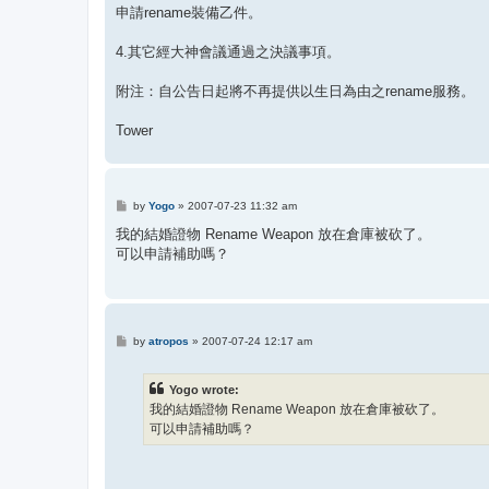
申請rename裝備乙件。
4.其它經大神會議通過之決議事項。
附注：自公告日起將不再提供以生日為由之rename服務。
Tower
P
by
Yogo
»
2007-07-23 11:32 am
o
s
我的結婚證物 Rename Weapon 放在倉庫被砍了。
t
可以申請補助嗎？
P
by
atropos
»
2007-07-24 12:17 am
o
s
t
Yogo wrote:
我的結婚證物 Rename Weapon 放在倉庫被砍了。
可以申請補助嗎？