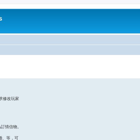
s
ed search
求修改玩家
為訂情信物。
婚、等，可