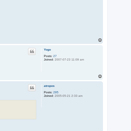
T
o
p
Yogo
Posts:
27
Joined:
2007-07-23 11:09 am
T
o
p
atropos
Posts:
295
Joined:
2005-05-21 2:33 am