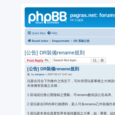
pagras.net: forum
DR 討論區
Quick links
FAQ
Board index
Dragonrealm
DR 系統公告
[公告] DR裝備rename規則
Search
Advanc
Post Reply
[公告] DR裝備rename規則
P
by
atropos
»
2007-03-17 3:47 am
o
s
玩家在符合下列條件之情況下，可向管理玩家事務之大神請
t
本身擁有裝備之名稱：
1.區域或任務公開徵稿之獎勵，可rename數依該公告為準。
2.當玩家在DR內舉行婚禮時，新人可各rename乙件裝備作
3.當玩家本身在真實世界有值得慶祝之大事，如：畢業、結