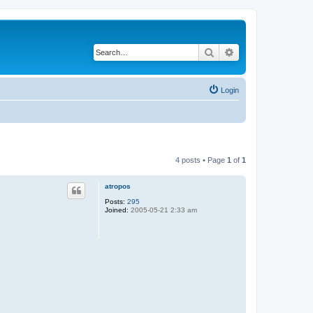
Search
Advanced search
Login
4 posts • Page
1
of
1
atropos
Posts:
295
Joined:
2005-05-21 2:33 am