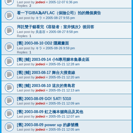
Last post by
jodeci
«
2005-12-07 6:36 pm
Replies:
2
看一下GIBA為AFLAC（保險公司）拍的幾個廣告
Last post by
キラ
«
2005-08-27 9:55 pm
拜託雙子貓看完《容疑者：室井慎次》後回答
Last post by
吳嘉容
«
2005-08-27 8:58 pm
Replies:
1
[舊] 2003-08-10 OD2 隱藏畫面
Last post by
キラ
«
2005-08-26 9:59 pm
Replies:
1
[舊] [輔] 2003-09-14 小N專用腳本集暴走區
Last post by
jodeci
«
2005-05-21 12:28 am
[舊] [輔] 2003-08-17 舞台大搜查線
Last post by
jodeci
«
2005-05-21 12:20 am
[舊] [輔] 2003-08-10 這次的青島君
Last post by
jodeci
«
2005-05-21 12:13 am
[舊] 2003-08-09 GO! SAT! 5310
Last post by
jodeci
«
2005-05-21 12:09 am
[舊] 2003-08-09 虹之橋本舖商品及其他
Last post by
jodeci
«
2005-05-21 12:07 am
[舊] 2003-08-09 power up 的參號機
Last post by
jodeci
«
2005-05-21 12:05 am