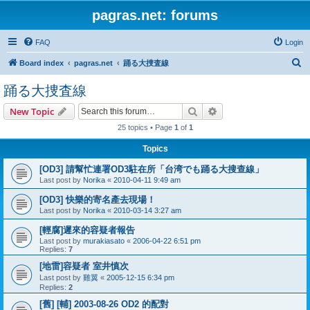
pagras.net: forums
FAQ
Login
S
Board index
pagras.net
踊る大捜査線
e
踊る大捜査線
a
Search
Advanced search
New Topic
r
25 topics • Page
1
of
1
c
h
Topics
[OD3] 請幫忙連署OD3駐在所「台湾でも踊る大搜查線」
Last post by
Norika
«
2010-04-11 9:49 am
[OD3] 快樂的寄名產去現場！
Last post by
Norika
«
2010-03-14 3:27 am
[輕腐]遲來的容疑者報告
Last post by
murakiasato
«
2006-04-22 6:51 pm
Replies:
7
[地雷]容疑者 室井慎次
Last post by
雞翼
«
2005-12-15 6:34 pm
Replies:
2
[舊] [輔] 2003-08-26 OD2 的配對