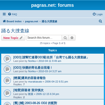
pagras.net: forums
FAQ
Login
S
Board index
pagras.net
踊る大捜査線
e
踊る大捜査線
a
Search
Advanced search
New Topic
r
25 topics • Page
1
of
1
c
h
Topics
[OD3] 請幫忙連署OD3駐在所「台湾でも踊る大搜查線」
Last post by
Norika
«
2010-04-11 9:49 am
[OD3] 快樂的寄名產去現場！
Last post by
Norika
«
2010-03-14 3:27 am
[輕腐]遲來的容疑者報告
Last post by
murakiasato
«
2006-04-22 6:51 pm
Replies:
7
[地雷]容疑者 室井慎次
Last post by
雞翼
«
2005-12-15 6:34 pm
Replies:
2
[舊] [輔] 2003-08-26 OD2 的配對