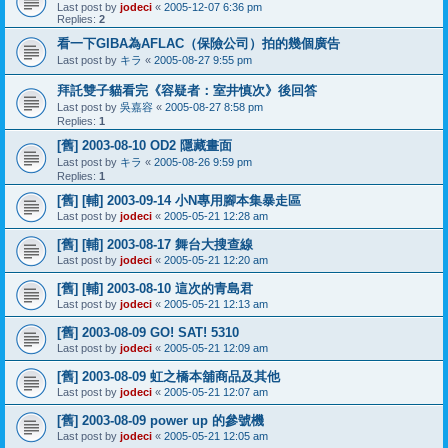
Last post by
jodeci
«
2005-12-07 6:36 pm
Replies:
2
看一下GIBA為AFLAC（保險公司）拍的幾個廣告
Last post by
キラ
«
2005-08-27 9:55 pm
拜託雙子貓看完《容疑者：室井慎次》後回答
Last post by
吳嘉容
«
2005-08-27 8:58 pm
Replies:
1
[舊] 2003-08-10 OD2 隱藏畫面
Last post by
キラ
«
2005-08-26 9:59 pm
Replies:
1
[舊] [輔] 2003-09-14 小N專用腳本集暴走區
Last post by
jodeci
«
2005-05-21 12:28 am
[舊] [輔] 2003-08-17 舞台大搜查線
Last post by
jodeci
«
2005-05-21 12:20 am
[舊] [輔] 2003-08-10 這次的青島君
Last post by
jodeci
«
2005-05-21 12:13 am
[舊] 2003-08-09 GO! SAT! 5310
Last post by
jodeci
«
2005-05-21 12:09 am
[舊] 2003-08-09 虹之橋本舖商品及其他
Last post by
jodeci
«
2005-05-21 12:07 am
[舊] 2003-08-09 power up 的參號機
Last post by
jodeci
«
2005-05-21 12:05 am