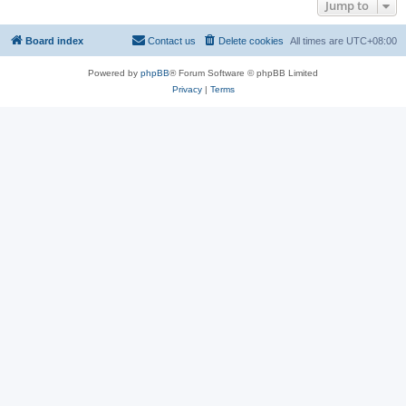
Jump to
Board index
Contact us
Delete cookies
All times are
UTC+08:00
Powered by
phpBB
® Forum Software © phpBB Limited
Privacy
|
Terms