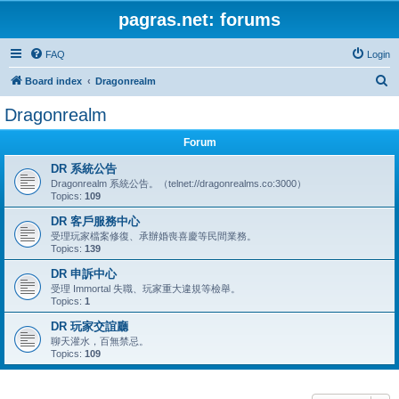
pagras.net: forums
FAQ
Login
S
Board index
Dragonrealm
e
Dragonrealm
a
Forum
r
c
DR 系統公告
Dragonrealm 系統公告。（telnet://dragonrealms.co:3000）
h
Topics:
109
DR 客戶服務中心
受理玩家檔案修復、承辦婚喪喜慶等民間業務。
Topics:
139
DR 申訴中心
受理 Immortal 失職、玩家重大違規等檢舉。
Topics:
1
DR 玩家交誼廳
聊天灌水，百無禁忌。
Topics:
109