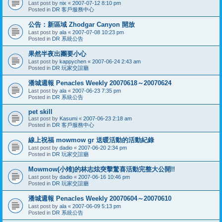
Last post by
nix
«
2007-07-12 8:10 pm
Posted in
DR 客戶服務中心
公告：新區域 Zhodgar Canyon 開放
Last post by
ala
«
2007-07-08 10:23 pm
Posted in
DR 系統公告
果然半夜出團要小心
Last post by
kappychen
«
2007-06-24 2:43 am
Posted in
DR 玩家交誼廳
潘城週報 Penacles Weekly 20070618～20070624
Last post by
ala
«
2007-06-23 7:35 pm
Posted in
DR 系統公告
pet skill
Last post by
Kasumi
«
2007-06-23 2:18 am
Posted in
DR 客戶服務中心
線上祝福 mowmow gr 送暖活動的活動紀錄
Last post by
dadio
«
2007-06-20 2:34 pm
Posted in
DR 玩家交誼廳
Mowmow(小雉)的林志炫突擊驚喜活動完整大公開!!
Last post by
dadio
«
2007-06-16 10:46 pm
Posted in
DR 玩家交誼廳
潘城週報 Penacles Weekly 20070604～20070610
Last post by
ala
«
2007-06-09 5:13 pm
Posted in
DR 系統公告