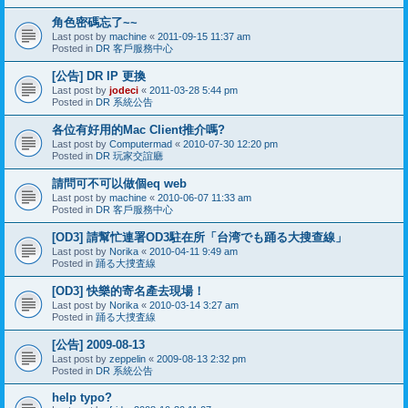
角色密碼忘了~~
Last post by
machine
«
2011-09-15 11:37 am
Posted in
DR 客戶服務中心
[公告] DR IP 更換
Last post by
jodeci
«
2011-03-28 5:44 pm
Posted in
DR 系統公告
各位有好用的Mac Client推介嗎?
Last post by
Computermad
«
2010-07-30 12:20 pm
Posted in
DR 玩家交誼廳
請問可不可以做個eq web
Last post by
machine
«
2010-06-07 11:33 am
Posted in
DR 客戶服務中心
[OD3] 請幫忙連署OD3駐在所「台湾でも踊る大搜查線」
Last post by
Norika
«
2010-04-11 9:49 am
Posted in
踊る大捜査線
[OD3] 快樂的寄名產去現場！
Last post by
Norika
«
2010-03-14 3:27 am
Posted in
踊る大捜査線
[公告] 2009-08-13
Last post by
zeppelin
«
2009-08-13 2:32 pm
Posted in
DR 系統公告
help typo?