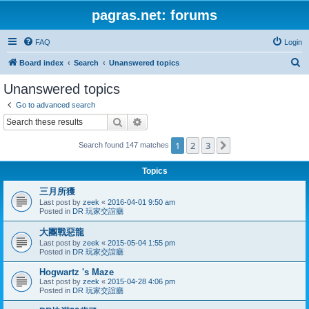
pagras.net: forums
FAQ
Login
S
Board index
Search
Unanswered topics
e
Unanswered topics
a
Go to advanced search
r
Search
Advanced search
c
1
2
3
Next
Search found 147 matches
h
Topics
三月所獲
Last post by
zeek
«
2016-04-01 9:50 am
Posted in
DR 玩家交誼廳
大團戰惡龍
Last post by
zeek
«
2015-05-04 1:55 pm
Posted in
DR 玩家交誼廳
Hogwartz 's Maze
Last post by
zeek
«
2015-04-28 4:06 pm
Posted in
DR 玩家交誼廳