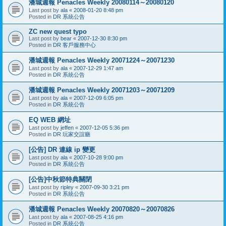
潘城週報 Penacles Weekly 20080114～20080120
Last post by
ala
«
2008-01-20 8:48 pm
Posted in
DR 系統公告
ZC new quest typo
Last post by
bear
«
2007-12-30 8:30 pm
Posted in
DR 客戶服務中心
潘城週報 Penacles Weekly 20071224～20071230
Last post by
ala
«
2007-12-29 1:47 am
Posted in
DR 系統公告
潘城週報 Penacles Weekly 20071203～20071209
Last post by
ala
«
2007-12-09 6:05 pm
Posted in
DR 系統公告
EQ WEB 網址
Last post by
jeffen
«
2007-12-05 5:36 pm
Posted in
DR 玩家交誼廳
[公告] DR 連線 ip 變更
Last post by
ala
«
2007-10-28 9:00 pm
Posted in
DR 系統公告
[公告]中秋節特典關閉
Last post by
ripley
«
2007-09-30 3:21 pm
Posted in
DR 系統公告
潘城週報 Penacles Weekly 20070820～20070826
Last post by
ala
«
2007-08-25 4:16 pm
Posted in
DR 系統公告