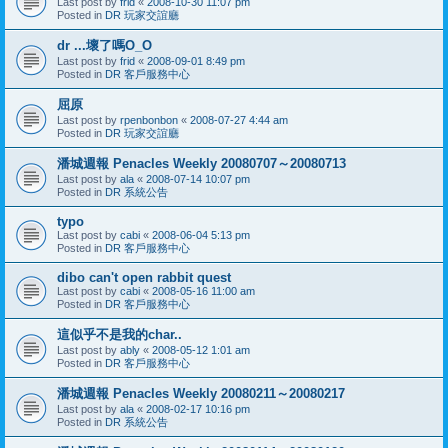
Last post by
frid
«
2008-10-30 11:07 pm
Posted in
DR 玩家交誼廳
dr ...壞了嗎O_O
Last post by
frid
«
2008-09-01 8:49 pm
Posted in
DR 客戶服務中心
屈原
Last post by
rpenbonbon
«
2008-07-27 4:44 am
Posted in
DR 玩家交誼廳
潘城週報 Penacles Weekly 20080707～20080713
Last post by
ala
«
2008-07-14 10:07 pm
Posted in
DR 系統公告
typo
Last post by
cabi
«
2008-06-04 5:13 pm
Posted in
DR 客戶服務中心
dibo can't open rabbit quest
Last post by
cabi
«
2008-05-16 11:00 am
Posted in
DR 客戶服務中心
這似乎不是我的char..
Last post by
ably
«
2008-05-12 1:01 am
Posted in
DR 客戶服務中心
潘城週報 Penacles Weekly 20080211～20080217
Last post by
ala
«
2008-02-17 10:16 pm
Posted in
DR 系統公告