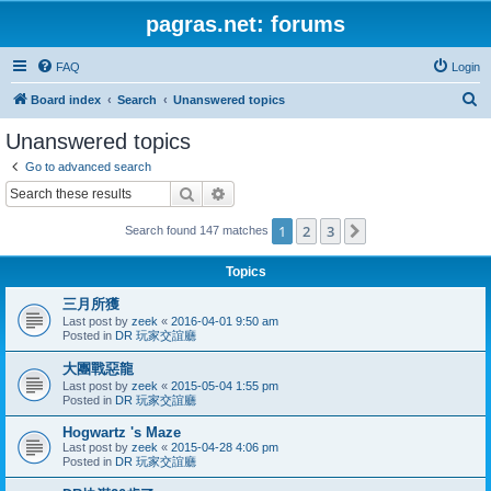
pagras.net: forums
FAQ
Login
S
Board index
Search
Unanswered topics
e
Unanswered topics
a
Go to advanced search
r
Search
Advanced search
c
1
2
3
Next
Search found 147 matches
h
Topics
三月所獲
Last post by
zeek
«
2016-04-01 9:50 am
Posted in
DR 玩家交誼廳
大團戰惡龍
Last post by
zeek
«
2015-05-04 1:55 pm
Posted in
DR 玩家交誼廳
Hogwartz 's Maze
Last post by
zeek
«
2015-04-28 4:06 pm
Posted in
DR 玩家交誼廳