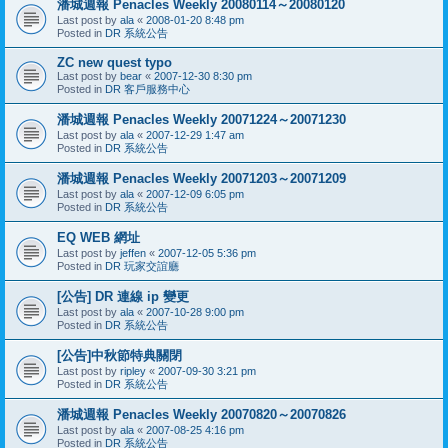
潘城週報 Penacles Weekly 20080114～20080120
Last post by
ala
«
2008-01-20 8:48 pm
Posted in
DR 系統公告
ZC new quest typo
Last post by
bear
«
2007-12-30 8:30 pm
Posted in
DR 客戶服務中心
潘城週報 Penacles Weekly 20071224～20071230
Last post by
ala
«
2007-12-29 1:47 am
Posted in
DR 系統公告
潘城週報 Penacles Weekly 20071203～20071209
Last post by
ala
«
2007-12-09 6:05 pm
Posted in
DR 系統公告
EQ WEB 網址
Last post by
jeffen
«
2007-12-05 5:36 pm
Posted in
DR 玩家交誼廳
[公告] DR 連線 ip 變更
Last post by
ala
«
2007-10-28 9:00 pm
Posted in
DR 系統公告
[公告]中秋節特典關閉
Last post by
ripley
«
2007-09-30 3:21 pm
Posted in
DR 系統公告
潘城週報 Penacles Weekly 20070820～20070826
Last post by
ala
«
2007-08-25 4:16 pm
Posted in
DR 系統公告