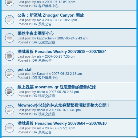
Last post by
nix
«
2007-07-12 8:10 pm
Posted in
DR 客戶服務中心
公告：新區域 Zhodgar Canyon 開放
Last post by
ala
«
2007-07-08 10:23 pm
Posted in
DR 系統公告
果然半夜出團要小心
Last post by
kappychen
«
2007-06-24 2:43 am
Posted in
DR 玩家交誼廳
潘城週報 Penacles Weekly 20070618～20070624
Last post by
ala
«
2007-06-23 7:35 pm
Posted in
DR 系統公告
pet skill
Last post by
Kasumi
«
2007-06-23 2:18 am
Posted in
DR 客戶服務中心
線上祝福 mowmow gr 送暖活動的活動紀錄
Last post by
dadio
«
2007-06-20 2:34 pm
Posted in
DR 玩家交誼廳
Mowmow(小雉)的林志炫突擊驚喜活動完整大公開!!
Last post by
dadio
«
2007-06-16 10:46 pm
Posted in
DR 玩家交誼廳
潘城週報 Penacles Weekly 20070604～20070610
Last post by
ala
«
2007-06-09 5:13 pm
Posted in
DR 系統公告