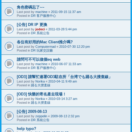
角色密碼忘了~~
Last post by
machine
«
2011-09-15 11:37 am
Posted in
DR 客戶服務中心
[公告] DR IP 更換
Last post by
jodeci
«
2011-03-28 5:44 pm
Posted in
DR 系統公告
各位有好用的Mac Client推介嗎?
Last post by
Computermad
«
2010-07-30 12:20 pm
Posted in
DR 玩家交誼廳
請問可不可以做個eq web
Last post by
machine
«
2010-06-07 11:33 am
Posted in
DR 客戶服務中心
[OD3] 請幫忙連署OD3駐在所「台湾でも踊る大搜查線」
Last post by
Norika
«
2010-04-11 9:49 am
Posted in
踊る大捜査線
[OD3] 快樂的寄名產去現場！
Last post by
Norika
«
2010-03-14 3:27 am
Posted in
踊る大捜査線
[公告] 2009-08-13
Last post by
zeppelin
«
2009-08-13 2:32 pm
Posted in
DR 系統公告
help typo?