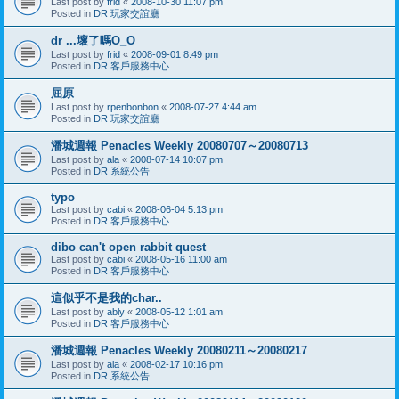
Last post by
frid
«
2008-10-30 11:07 pm
Posted in
DR 玩家交誼廳
dr ...壞了嗎O_O
Last post by
frid
«
2008-09-01 8:49 pm
Posted in
DR 客戶服務中心
屈原
Last post by
rpenbonbon
«
2008-07-27 4:44 am
Posted in
DR 玩家交誼廳
潘城週報 Penacles Weekly 20080707～20080713
Last post by
ala
«
2008-07-14 10:07 pm
Posted in
DR 系統公告
typo
Last post by
cabi
«
2008-06-04 5:13 pm
Posted in
DR 客戶服務中心
dibo can't open rabbit quest
Last post by
cabi
«
2008-05-16 11:00 am
Posted in
DR 客戶服務中心
這似乎不是我的char..
Last post by
ably
«
2008-05-12 1:01 am
Posted in
DR 客戶服務中心
潘城週報 Penacles Weekly 20080211～20080217
Last post by
ala
«
2008-02-17 10:16 pm
Posted in
DR 系統公告