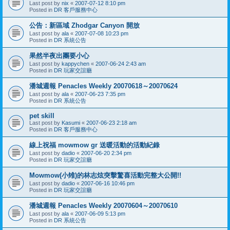
Last post by
nix
«
2007-07-12 8:10 pm
Posted in
DR 客戶服務中心
公告：新區域 Zhodgar Canyon 開放
Last post by
ala
«
2007-07-08 10:23 pm
Posted in
DR 系統公告
果然半夜出團要小心
Last post by
kappychen
«
2007-06-24 2:43 am
Posted in
DR 玩家交誼廳
潘城週報 Penacles Weekly 20070618～20070624
Last post by
ala
«
2007-06-23 7:35 pm
Posted in
DR 系統公告
pet skill
Last post by
Kasumi
«
2007-06-23 2:18 am
Posted in
DR 客戶服務中心
線上祝福 mowmow gr 送暖活動的活動紀錄
Last post by
dadio
«
2007-06-20 2:34 pm
Posted in
DR 玩家交誼廳
Mowmow(小雉)的林志炫突擊驚喜活動完整大公開!!
Last post by
dadio
«
2007-06-16 10:46 pm
Posted in
DR 玩家交誼廳
潘城週報 Penacles Weekly 20070604～20070610
Last post by
ala
«
2007-06-09 5:13 pm
Posted in
DR 系統公告