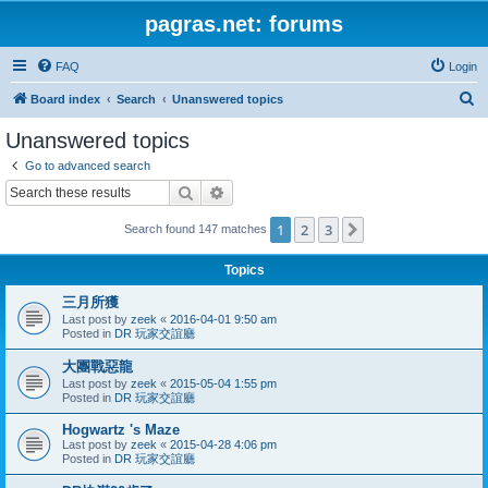
pagras.net: forums
FAQ
Login
S
Board index
Search
Unanswered topics
e
Unanswered topics
a
Go to advanced search
r
Search
Advanced search
c
1
2
3
Next
Search found 147 matches
h
Topics
三月所獲
Last post by
zeek
«
2016-04-01 9:50 am
Posted in
DR 玩家交誼廳
大團戰惡龍
Last post by
zeek
«
2015-05-04 1:55 pm
Posted in
DR 玩家交誼廳
Hogwartz 's Maze
Last post by
zeek
«
2015-04-28 4:06 pm
Posted in
DR 玩家交誼廳