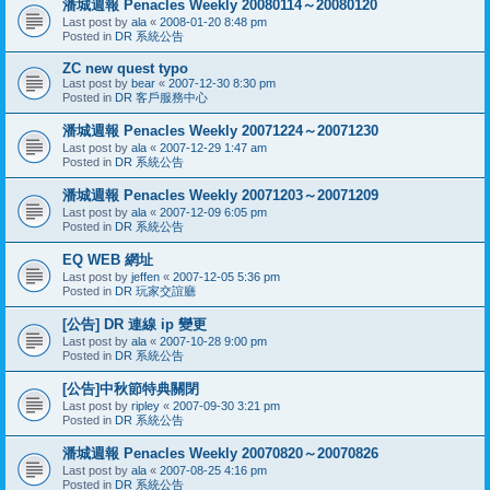
潘城週報 Penacles Weekly 20080114～20080120
Last post by
ala
«
2008-01-20 8:48 pm
Posted in
DR 系統公告
ZC new quest typo
Last post by
bear
«
2007-12-30 8:30 pm
Posted in
DR 客戶服務中心
潘城週報 Penacles Weekly 20071224～20071230
Last post by
ala
«
2007-12-29 1:47 am
Posted in
DR 系統公告
潘城週報 Penacles Weekly 20071203～20071209
Last post by
ala
«
2007-12-09 6:05 pm
Posted in
DR 系統公告
EQ WEB 網址
Last post by
jeffen
«
2007-12-05 5:36 pm
Posted in
DR 玩家交誼廳
[公告] DR 連線 ip 變更
Last post by
ala
«
2007-10-28 9:00 pm
Posted in
DR 系統公告
[公告]中秋節特典關閉
Last post by
ripley
«
2007-09-30 3:21 pm
Posted in
DR 系統公告
潘城週報 Penacles Weekly 20070820～20070826
Last post by
ala
«
2007-08-25 4:16 pm
Posted in
DR 系統公告