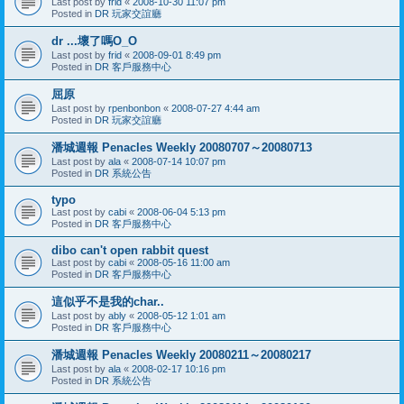
Last post by
frid
«
2008-10-30 11:07 pm
Posted in
DR 玩家交誼廳
dr ...壞了嗎O_O
Last post by
frid
«
2008-09-01 8:49 pm
Posted in
DR 客戶服務中心
屈原
Last post by
rpenbonbon
«
2008-07-27 4:44 am
Posted in
DR 玩家交誼廳
潘城週報 Penacles Weekly 20080707～20080713
Last post by
ala
«
2008-07-14 10:07 pm
Posted in
DR 系統公告
typo
Last post by
cabi
«
2008-06-04 5:13 pm
Posted in
DR 客戶服務中心
dibo can't open rabbit quest
Last post by
cabi
«
2008-05-16 11:00 am
Posted in
DR 客戶服務中心
這似乎不是我的char..
Last post by
ably
«
2008-05-12 1:01 am
Posted in
DR 客戶服務中心
潘城週報 Penacles Weekly 20080211～20080217
Last post by
ala
«
2008-02-17 10:16 pm
Posted in
DR 系統公告