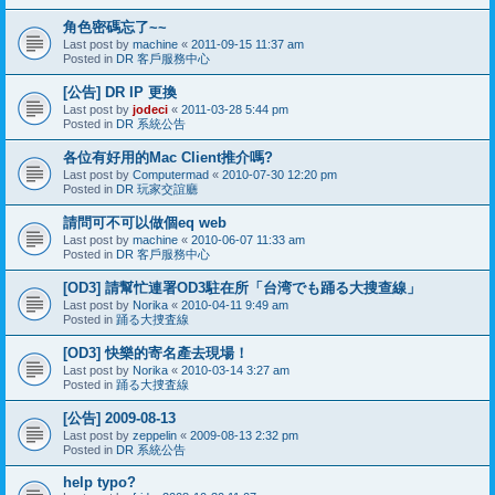
角色密碼忘了~~
Last post by
machine
«
2011-09-15 11:37 am
Posted in
DR 客戶服務中心
[公告] DR IP 更換
Last post by
jodeci
«
2011-03-28 5:44 pm
Posted in
DR 系統公告
各位有好用的Mac Client推介嗎?
Last post by
Computermad
«
2010-07-30 12:20 pm
Posted in
DR 玩家交誼廳
請問可不可以做個eq web
Last post by
machine
«
2010-06-07 11:33 am
Posted in
DR 客戶服務中心
[OD3] 請幫忙連署OD3駐在所「台湾でも踊る大搜查線」
Last post by
Norika
«
2010-04-11 9:49 am
Posted in
踊る大捜査線
[OD3] 快樂的寄名產去現場！
Last post by
Norika
«
2010-03-14 3:27 am
Posted in
踊る大捜査線
[公告] 2009-08-13
Last post by
zeppelin
«
2009-08-13 2:32 pm
Posted in
DR 系統公告
help typo?