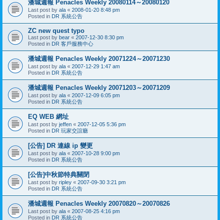
潘城週報 Penacles Weekly 20080114～20080120
Last post by
ala
«
2008-01-20 8:48 pm
Posted in
DR 系統公告
ZC new quest typo
Last post by
bear
«
2007-12-30 8:30 pm
Posted in
DR 客戶服務中心
潘城週報 Penacles Weekly 20071224～20071230
Last post by
ala
«
2007-12-29 1:47 am
Posted in
DR 系統公告
潘城週報 Penacles Weekly 20071203～20071209
Last post by
ala
«
2007-12-09 6:05 pm
Posted in
DR 系統公告
EQ WEB 網址
Last post by
jeffen
«
2007-12-05 5:36 pm
Posted in
DR 玩家交誼廳
[公告] DR 連線 ip 變更
Last post by
ala
«
2007-10-28 9:00 pm
Posted in
DR 系統公告
[公告]中秋節特典關閉
Last post by
ripley
«
2007-09-30 3:21 pm
Posted in
DR 系統公告
潘城週報 Penacles Weekly 20070820～20070826
Last post by
ala
«
2007-08-25 4:16 pm
Posted in
DR 系統公告