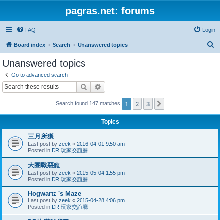
pagras.net: forums
FAQ
Login
S
Board index
Search
Unanswered topics
e
Unanswered topics
a
Go to advanced search
r
Search
Advanced search
c
1
2
3
Next
Search found 147 matches
h
Topics
三月所獲
Last post by
zeek
«
2016-04-01 9:50 am
Posted in
DR 玩家交誼廳
大團戰惡龍
Last post by
zeek
«
2015-05-04 1:55 pm
Posted in
DR 玩家交誼廳
Hogwartz 's Maze
Last post by
zeek
«
2015-04-28 4:06 pm
Posted in
DR 玩家交誼廳