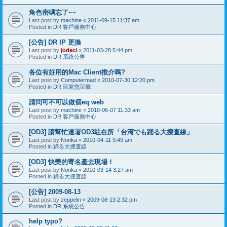
角色密碼忘了~~
Last post by
machine
«
2011-09-15 11:37 am
Posted in
DR 客戶服務中心
[公告] DR IP 更換
Last post by
jodeci
«
2011-03-28 5:44 pm
Posted in
DR 系統公告
各位有好用的Mac Client推介嗎?
Last post by
Computermad
«
2010-07-30 12:20 pm
Posted in
DR 玩家交誼廳
請問可不可以做個eq web
Last post by
machine
«
2010-06-07 11:33 am
Posted in
DR 客戶服務中心
[OD3] 請幫忙連署OD3駐在所「台湾でも踊る大搜查線」
Last post by
Norika
«
2010-04-11 9:49 am
Posted in
踊る大捜査線
[OD3] 快樂的寄名產去現場！
Last post by
Norika
«
2010-03-14 3:27 am
Posted in
踊る大捜査線
[公告] 2009-08-13
Last post by
zeppelin
«
2009-08-13 2:32 pm
Posted in
DR 系統公告
help typo?