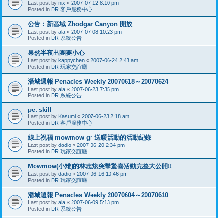
Last post by
nix
«
2007-07-12 8:10 pm
Posted in
DR 客戶服務中心
公告：新區域 Zhodgar Canyon 開放
Last post by
ala
«
2007-07-08 10:23 pm
Posted in
DR 系統公告
果然半夜出團要小心
Last post by
kappychen
«
2007-06-24 2:43 am
Posted in
DR 玩家交誼廳
潘城週報 Penacles Weekly 20070618～20070624
Last post by
ala
«
2007-06-23 7:35 pm
Posted in
DR 系統公告
pet skill
Last post by
Kasumi
«
2007-06-23 2:18 am
Posted in
DR 客戶服務中心
線上祝福 mowmow gr 送暖活動的活動紀錄
Last post by
dadio
«
2007-06-20 2:34 pm
Posted in
DR 玩家交誼廳
Mowmow(小雉)的林志炫突擊驚喜活動完整大公開!!
Last post by
dadio
«
2007-06-16 10:46 pm
Posted in
DR 玩家交誼廳
潘城週報 Penacles Weekly 20070604～20070610
Last post by
ala
«
2007-06-09 5:13 pm
Posted in
DR 系統公告