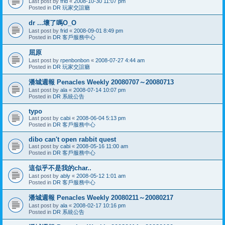
Last post by
frid
«
2008-10-30 11:07 pm
Posted in
DR 玩家交誼廳
dr ...壞了嗎O_O
Last post by
frid
«
2008-09-01 8:49 pm
Posted in
DR 客戶服務中心
屈原
Last post by
rpenbonbon
«
2008-07-27 4:44 am
Posted in
DR 玩家交誼廳
潘城週報 Penacles Weekly 20080707～20080713
Last post by
ala
«
2008-07-14 10:07 pm
Posted in
DR 系統公告
typo
Last post by
cabi
«
2008-06-04 5:13 pm
Posted in
DR 客戶服務中心
dibo can't open rabbit quest
Last post by
cabi
«
2008-05-16 11:00 am
Posted in
DR 客戶服務中心
這似乎不是我的char..
Last post by
ably
«
2008-05-12 1:01 am
Posted in
DR 客戶服務中心
潘城週報 Penacles Weekly 20080211～20080217
Last post by
ala
«
2008-02-17 10:16 pm
Posted in
DR 系統公告