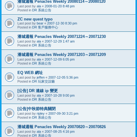
潘城週報 Penacles Weekly 20080114～20080120
Last post by
ala
«
2008-01-20 8:48 pm
Posted in
DR 系統公告
ZC new quest typo
Last post by
bear
«
2007-12-30 8:30 pm
Posted in
DR 客戶服務中心
潘城週報 Penacles Weekly 20071224～20071230
Last post by
ala
«
2007-12-29 1:47 am
Posted in
DR 系統公告
潘城週報 Penacles Weekly 20071203～20071209
Last post by
ala
«
2007-12-09 6:05 pm
Posted in
DR 系統公告
EQ WEB 網址
Last post by
jeffen
«
2007-12-05 5:36 pm
Posted in
DR 玩家交誼廳
[公告] DR 連線 ip 變更
Last post by
ala
«
2007-10-28 9:00 pm
Posted in
DR 系統公告
[公告]中秋節特典關閉
Last post by
ripley
«
2007-09-30 3:21 pm
Posted in
DR 系統公告
潘城週報 Penacles Weekly 20070820～20070826
Last post by
ala
«
2007-08-25 4:16 pm
Posted in
DR 系統公告