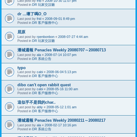
Last post by
frid
«
2008-10-30 11:07 pm
Posted in
DR 玩家交誼廳
dr ...壞了嗎O_O
Last post by
frid
«
2008-09-01 8:49 pm
Posted in
DR 客戶服務中心
屈原
Last post by
rpenbonbon
«
2008-07-27 4:44 am
Posted in
DR 玩家交誼廳
潘城週報 Penacles Weekly 20080707～20080713
Last post by
ala
«
2008-07-14 10:07 pm
Posted in
DR 系統公告
typo
Last post by
cabi
«
2008-06-04 5:13 pm
Posted in
DR 客戶服務中心
dibo can't open rabbit quest
Last post by
cabi
«
2008-05-16 11:00 am
Posted in
DR 客戶服務中心
這似乎不是我的char..
Last post by
ably
«
2008-05-12 1:01 am
Posted in
DR 客戶服務中心
潘城週報 Penacles Weekly 20080211～20080217
Last post by
ala
«
2008-02-17 10:16 pm
Posted in
DR 系統公告