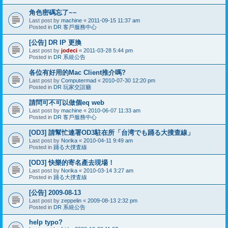
角色密碼忘了~~
Last post by
machine
«
2011-09-15 11:37 am
Posted in
DR 客戶服務中心
[公告] DR IP 更換
Last post by
jodeci
«
2011-03-28 5:44 pm
Posted in
DR 系統公告
各位有好用的Mac Client推介嗎?
Last post by
Computermad
«
2010-07-30 12:20 pm
Posted in
DR 玩家交誼廳
請問可不可以做個eq web
Last post by
machine
«
2010-06-07 11:33 am
Posted in
DR 客戶服務中心
[OD3] 請幫忙連署OD3駐在所「台湾でも踊る大搜查線」
Last post by
Norika
«
2010-04-11 9:49 am
Posted in
踊る大捜査線
[OD3] 快樂的寄名產去現場！
Last post by
Norika
«
2010-03-14 3:27 am
Posted in
踊る大捜査線
[公告] 2009-08-13
Last post by
zeppelin
«
2009-08-13 2:32 pm
Posted in
DR 系統公告
help typo?