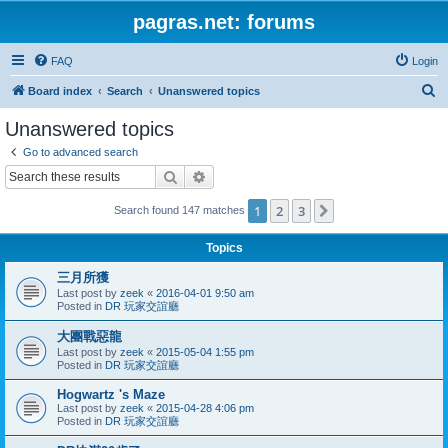
pagras.net: forums
FAQ
Login
S
Board index
Search
Unanswered topics
e
Unanswered topics
a
Go to advanced search
r
Search
Advanced search
c
1
2
3
Next
Search found 147 matches
h
Topics
三月所獲
Last post by
zeek
«
2016-04-01 9:50 am
Posted in
DR 玩家交誼廳
大團戰惡龍
Last post by
zeek
«
2015-05-04 1:55 pm
Posted in
DR 玩家交誼廳
Hogwartz 's Maze
Last post by
zeek
«
2015-04-28 4:06 pm
Posted in
DR 玩家交誼廳