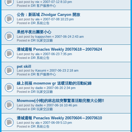
Last post by
nix
«
2007-07-12 8:10 pm
Posted in
DR 客戶服務中心
公告：新區域 Zhodgar Canyon 開放
Last post by
ala
«
2007-07-08 10:23 pm
Posted in
DR 系統公告
果然半夜出團要小心
Last post by
kappychen
«
2007-06-24 2:43 am
Posted in
DR 玩家交誼廳
潘城週報 Penacles Weekly 20070618～20070624
Last post by
ala
«
2007-06-23 7:35 pm
Posted in
DR 系統公告
pet skill
Last post by
Kasumi
«
2007-06-23 2:18 am
Posted in
DR 客戶服務中心
線上祝福 mowmow gr 送暖活動的活動紀錄
Last post by
dadio
«
2007-06-20 2:34 pm
Posted in
DR 玩家交誼廳
Mowmow(小雉)的林志炫突擊驚喜活動完整大公開!!
Last post by
dadio
«
2007-06-16 10:46 pm
Posted in
DR 玩家交誼廳
潘城週報 Penacles Weekly 20070604～20070610
Last post by
ala
«
2007-06-09 5:13 pm
Posted in
DR 系統公告