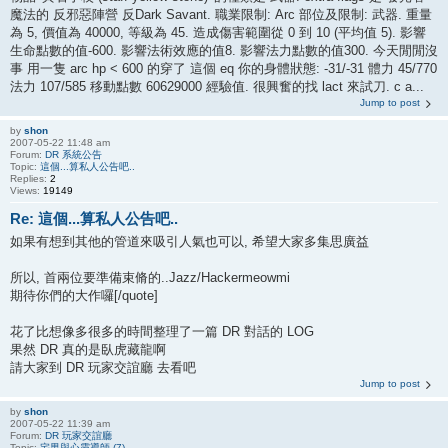
魔法的 反邪惡陣營 反Dark Savant. 職業限制: Arc 部位及限制: 武器. 重量
為 5, 價值為 40000, 等級為 45. 造成傷害範圍從 0 到 10 (平均值 5). 影響
生命點數的值-600. 影響法術效應的值8. 影響法力點數的值300. 今天閒閒沒
事 用一隻 arc hp < 600 的穿了 這個 eq 你的身體狀態: -31/-31 體力 45/770
法力 107/585 移動點數 60629000 經驗值. 很興奮的找 lact 來試刀. c a...
Jump to post
by
shon
2007-05-22 11:48 am
Forum:
DR 系統公告
Topic:
這個...算私人公告吧..
Replies:
2
Views:
19149
Re: 這個...算私人公告吧..
如果有想到其他的管道來吸引人氣也可以, 希望大家多集思廣益
所以, 首兩位要準備束脩的..Jazz/Hackermeowmi
期待你們的大作囉[/quote]
花了比想像多很多的時間整理了一篇 DR 對話的 LOG
果然 DR 真的是臥虎藏龍啊
請大家到 DR 玩家交誼廳 去看吧
Jump to post
by
shon
2007-05-22 11:39 am
Forum:
DR 玩家交誼廳
Topic:
宅男與心靈導師-(7)