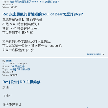
Topic:
失去勇氣的冒險者的Soul of Bear怎麼打@@?
Replies:
6
Views:
31337
Re: 失去勇氣的冒險者的Soul of Bear怎麼打@@?
我記得秘訣是 lv 45 前要去解
不然 lv 45 時會變得很難打
其實 lv 44 時去解解 quest
可以得到不少 EXP 喔
如果真的lv45才去解,又打不贏的話,
可以試試帶一個 lv <45 的同伴去 rescue 你
印象中這樣會好打不少
Jump to post
by
shon
2010-09-25 10:34 pm
Forum:
DR 系統公告
Topic:
[公告] DR 主機維修
Replies:
8
Views:
56389
Re: [公告] DR 主機維修
加油 ~!
加油~!
趕快修好吧 :)