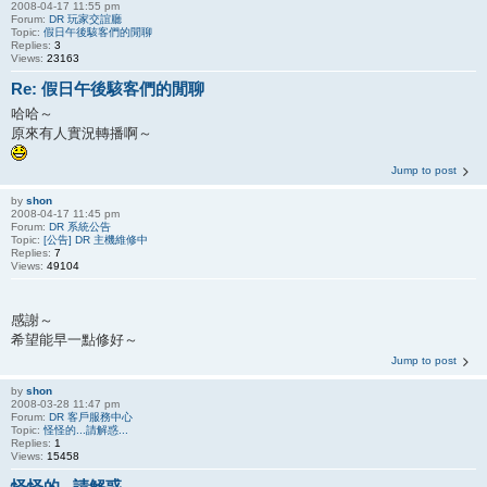
2008-04-17 11:55 pm
Forum:
DR 玩家交誼廳
Topic:
假日午後駭客們的閒聊
Replies:
3
Views:
23163
Re: 假日午後駭客們的閒聊
哈哈～
原來有人實況轉播啊～
Jump to post
by
shon
2008-04-17 11:45 pm
Forum:
DR 系統公告
Topic:
[公告] DR 主機維修中
Replies:
7
Views:
49104
感謝～
希望能早一點修好～
Jump to post
by
shon
2008-03-28 11:47 pm
Forum:
DR 客戶服務中心
Topic:
怪怪的...請解惑...
Replies:
1
Views:
15458
怪怪的...請解惑...