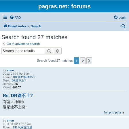
pagras.net: forums
FAQ
Login
S
Board index
Search
e
Search found 27 matches
a
Go to advanced search
r
Search
Advanced search
c
1
2
Next
Search found 27 matches
h
by
shon
2012-04-07 9:42 am
Forum:
DR 客戶服務中心
Topic:
DR連不上?
Replies:
16
Views:
96367
Re: DR連不上?
有請大神幫忙
還是連不上囉~
Jump to post
by
shon
2011-11-02 12:16 am
Forum:
DR 玩家交誼廳