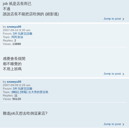
job 祇是店長而已
不過
誰說店長不能把店吃倒的 (絕影逃)
Jump to post
by
snowyu30
2007-09-10 9:30 am
Forum:
DR 玩家交誼廳
Topic:
阿民加油
Replies:
2
Views:
13886
感覺會長很閒
都不睡覺的
不用上班嗎
Jump to post
by
snowyu30
2007-09-08 6:29 am
Forum:
DR 玩家交誼廳
Topic:
[轉貼] [情報] 台大旁的普吉島
Replies:
11
Views:
50120
難道job又想去吃倒這家店?
Jump to post