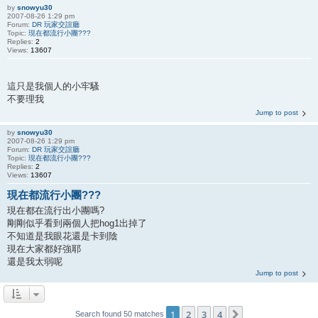
by
snowyu30
2007-08-26 1:29 pm
Forum:
DR 玩家交誼廳
Topic:
現在都流行小團???
Replies:
2
Views:
13607
這只是我個人的小牢騷
不要理我
Jump to post
by
snowyu30
2007-08-26 1:29 pm
Forum:
DR 玩家交誼廳
Topic:
現在都流行小團???
Replies:
2
Views:
13607
現在都流行小團???
現在都在流行出小團嗎?
剛剛似乎看到兩個人把hog1出掉了
不知道是我眼花還是卡到陰
現在大家都好強耶
還是我太弱呢
Jump to post
1
2
3
4
Next
Search found 50 matches