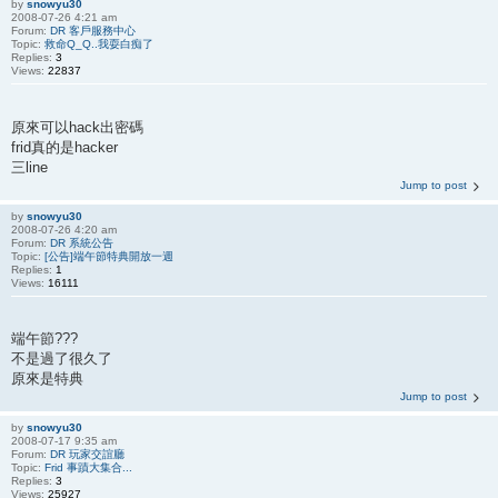
by
snowyu30
2008-07-26 4:21 am
Forum:
DR 客戶服務中心
Topic:
救命Q_Q..我耍白痴了
Replies:
3
Views:
22837
原來可以hack出密碼
frid真的是hacker
三line
Jump to post
by
snowyu30
2008-07-26 4:20 am
Forum:
DR 系統公告
Topic:
[公告]端午節特典開放一週
Replies:
1
Views:
16111
端午節???
不是過了很久了
原來是特典
Jump to post
by
snowyu30
2008-07-17 9:35 am
Forum:
DR 玩家交誼廳
Topic:
Frid 事蹟大集合...
Replies:
3
Views:
25927