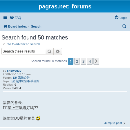
pagras.net: forums
FAQ
Login
S
Board index
Search
e
Search found 50 matches
a
Go to advanced search
r
Search
Advanced search
c
1
2
3
4
Next
Search found 50 matches
h
by
snowyu30
2008-08-15 3:13 am
Forum:
DR 系統公告
Topic:
[公告]中秋節特典開始
Replies:
6
Views:
34364
親愛的會長:
FF星上空氣還好嗎??
深陷於DQ星的會員
Jump to post